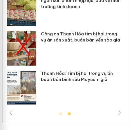
ngàn sản phẩm nhập lậu, bảo vệ môi
Slimaur
trường kinh doanh
giả mạ
Công an Thanh Hóa tìm bị hại trong
Lào Cai
ụ án sản xuất, buôn bán yến sào giả
mại tro
hanh Hóa: Tìm bị hại trong vụ án
Hưng Yê
buôn bán bình sữa Moyuum giả
hàng gi