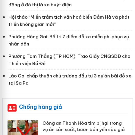
động ở đô thị là xe buýt điện
Hội thảo “Miền trầm tích văn hoá biển Đầm Hà và phát
triển không gian mới”
Phường Hồng Gai: Bố trí 7 điểm đỗ xe miễn phí phục vụ
nhân dân
Phường Tam Thắng (TP HCM): Trao Giấy CNQSDĐ cho
Thiền viện Bồ Đề
Lào Cai chấp thuận chủ trương đầu tư 3 dự án bãi đỗ xe
tại Sa Pa
Chống hàng giả
Công an Thanh Hóa tìm bị hại trong
vụ án sản xuất, buôn bán yến sào giả