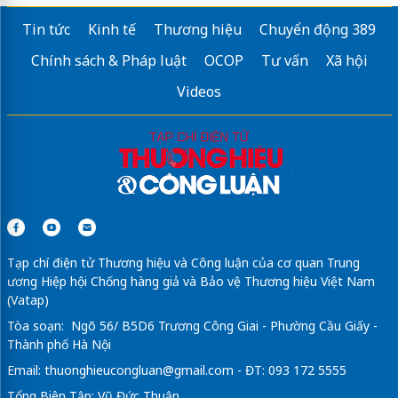
Tin tức
Kinh tế
Thương hiệu
Chuyển động 389
Chính sách & Pháp luật
OCOP
Tư vấn
Xã hội
Videos
Tạp chí điện tử Thương hiệu và Công luận của cơ quan Trung
ương Hiệp hội Chống hàng giả và Bảo vệ Thương hiệu Việt Nam
(Vatap)
Tòa soạn: Ngõ 56/ B5D6 Trương Công Giai - Phường Cầu Giấy -
Thành phố Hà Nội
Email:
thuonghieucongluan@gmail.com
- ĐT: 093 172 5555
Tổng Biên Tập: Vũ Đức Thuận