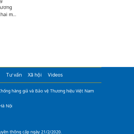
g
hương
khai mô
Tư vấn
Xã hội
Videos
 Chống hàng giả và Bảo vệ Thương hiệu Việt Nam
 Hà Nội
uyền thông cấp ngày 21/2/2020.