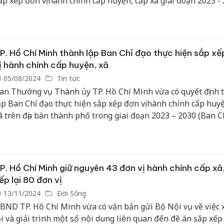
ắp xếp đơn vị hành chính cấp huyện, cấp xã giai đoạn 2023 - 
P. Hồ Chí Minh thành lập Ban Chỉ đạo thực hiện sắp xế
Công an
tìm bị hạ
ị hành chính cấp huyện, xã
án sản x
05/08/2024
Tin tức
bán yến 
an Thường vụ Thành ủy TP. Hồ Chí Minh vừa có quyết định 
ập Ban Chỉ đạo thực hiện sắp xếp đơn vị hành chính cấp huyệ
Thanh Hó
ã trên địa bàn thành phố trong giai đoạn 2023 – 2030 (Ban Ch
hại tron
buôn bán
Moyuum 
An Giang
P. Hồ Chí Minh giữ nguyên 43 đơn vị hành chính cấp xã
chủ mưu
ếp lại 80 đơn vị
bán hàng
Phú Quố
13/11/2024
Đời Sống
thú
BND TP. Hồ Chí Minh vừa có văn bản gửi Bộ Nội vụ về việc 
ại và giải trình một số nội dung liên quan đến đề án sắp xếp 