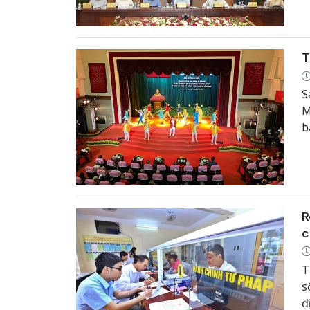
T
S
M
b
h
R
c
T
s
đ