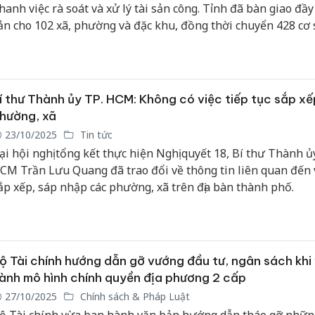
hanh việc rà soát và xử lý tài sản công. Tỉnh đã bàn giao đầy
ản cho 102 xã, phường và đặc khu, đồng thời chuyển 428 cơ 
ất dôi dư cho Trung tâm Phát triển quỹ đất quản lý, nhằm s
iệu quả và tránh lãng phí nguồn lực.
í thư Thành ủy TP. HCM: Không có việc tiếp tục sắp xế
hường, xã
23/10/2025
Tin tức
ại hội nghị tổng kết thực hiện Nghị quyết 18, Bí thư Thành ủ
CM Trần Lưu Quang đã trao đổi về thông tin liên quan đến 
ắp xếp, sáp nhập các phường, xã trên địa bàn thành phố.
ộ Tài chính hướng dẫn gỡ vướng đầu tư, ngân sách khi
ành mô hình chính quyền địa phương 2 cấp
27/10/2025
Chính sách & Pháp Luật