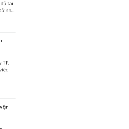
 đủ tài
sở nhà,
ử dụng
p
y TP.
việc
 vận