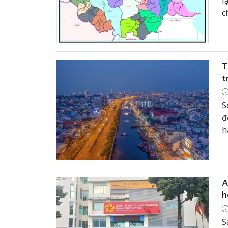
l
c
T
t
S
đ
h
A
h
S