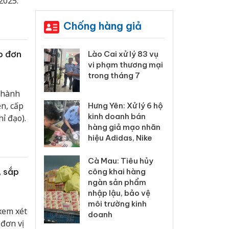
2025.
Chống hàng giả
p đơn
 Thanh Hóa
Lào Cai xử lý 83 vụ
Công
i trong vụ
vi phạm thương mại
tìm b
uất, buôn
trong tháng 7
án sả
sào giả
bán y
thành
n, cấp
Hưng Yên: Xử lý 6 hộ
a: Tìm bị
Than
kinh doanh bán
ỉ đạo).
g vụ án
hại t
hàng giả mạo nhãn
 bình sữa
buôn
hiệu Adidas, Nike
giả
Moyu
Cà Mau: Tiêu hủy
: Đối tượng
An Gi
, sắp
công khai hàng
 đường dây
chủ 
ngàn sản phẩm
 giả tại
bán h
nhập lậu, bảo vệ
c ra đầu
Phú 
môi trường kinh
thú
xem xét
doanh
đơn vị