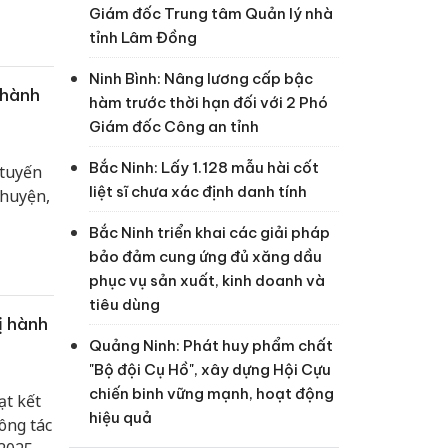
Giám đốc Trung tâm Quản lý nhà
tỉnh Lâm Đồng
Ninh Bình: Nâng lương cấp bậc
 hành
hàm trước thời hạn đối với 2 Phó
Giám đốc Công an tỉnh
Bắc Ninh: Lấy 1.128 mẫu hài cốt
 tuyến
liệt sĩ chưa xác định danh tính
 huyện,
Bắc Ninh triển khai các giải pháp
bảo đảm cung ứng đủ xăng dầu
phục vụ sản xuất, kinh doanh và
tiêu dùng
ị hành
Quảng Ninh: Phát huy phẩm chất
"Bộ đội Cụ Hồ", xây dựng Hội Cựu
chiến binh vững mạnh, hoạt động
ạt kết
hiệu quả
ông tác