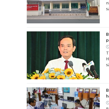
n
s
đ
h
B
p
T
H
s
B
h