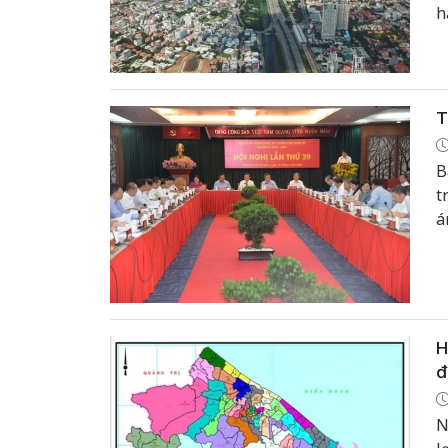
h
n
c
T
B
t
á
m
H
đ
N