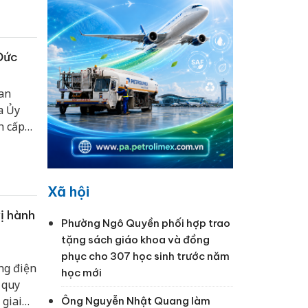
Đức
an
a Ủy
h cấp
Minh.
Xã hội
vị hành
Phường Ngô Quyền phối hợp trao
tặng sách giáo khoa và đồng
phục cho 307 học sinh trước năm
ng điện
học mới
 quy
 giai
Ông Nguyễn Nhật Quang làm