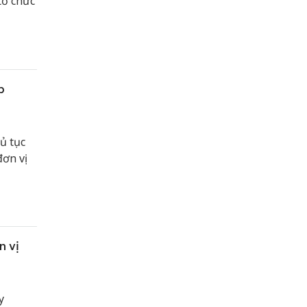
tổ chức
p
ủ tục
ơn vị
n vị
y