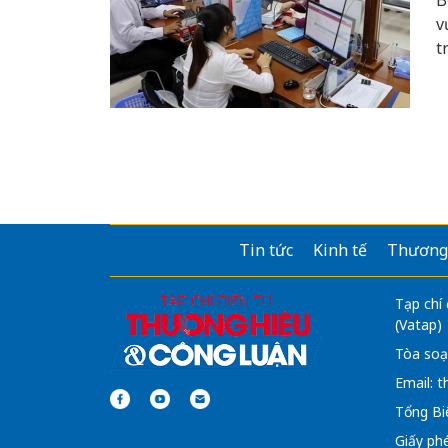
B
v
t
h
Tin tức
Kinh tế
Thương
Tạp chí
(Vatap)
Tòa soạ
Email:
t
Tổng Bi
Giấy ph