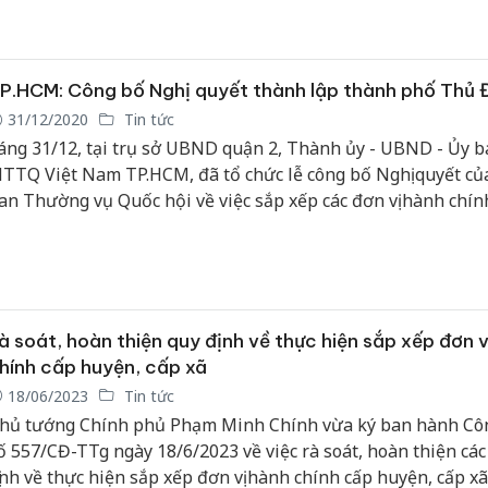
P.HCM: Công bố Nghị quyết thành lập thành phố Thủ 
31/12/2020
Tin tức
áng 31/12, tại trụ sở UBND quận 2, Thành ủy - UBND - Ủy b
TTQ Việt Nam TP.HCM, đã tổ chức lễ công bố Nghị quyết củ
an Thường vụ Quốc hội về việc sắp xếp các đơn vị hành chín
uyện, xã và thành lập thành phố Thủ Đức thuộc TP.Hồ Chí 
à soát, hoàn thiện quy định về thực hiện sắp xếp đơn 
hính cấp huyện, cấp xã
18/06/2023
Tin tức
hủ tướng Chính phủ Phạm Minh Chính vừa ký ban hành Cô
ố 557/CĐ-TTg ngày 18/6/2023 về việc rà soát, hoàn thiện các
ịnh về thực hiện sắp xếp đơn vị hành chính cấp huyện, cấp xã