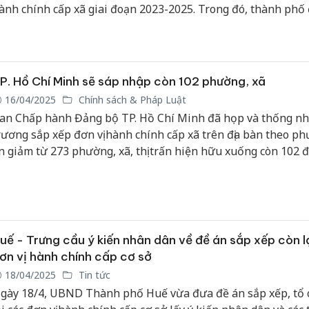
ành chính cấp xã giai đoạn 2023-2025. Trong đó, thành phố
hững lý do không tiến hành sắp xếp đối với 43 đơn vị hành 
ấp xã.
P. Hồ Chí Minh sẽ sáp nhập còn 102 phường, xã
16/04/2025
Chính sách & Pháp Luật
an Chấp hành Đảng bộ TP. Hồ Chí Minh đã họp và thống nh
rương sắp xếp đơn vị hành chính cấp xã trên địa bàn theo p
n giảm từ 273 phường, xã, thị trấn hiện hữu xuống còn 102 đ
ới, gồm 78 phường và 24 xã.
uế - Trưng cầu ý kiến nhân dân về đề án sắp xếp còn l
ơn vị hành chính cấp cơ sở
18/04/2025
Tin tức
gày 18/4, UBND Thành phố Huế vừa đưa đề án sắp xếp, tổ 