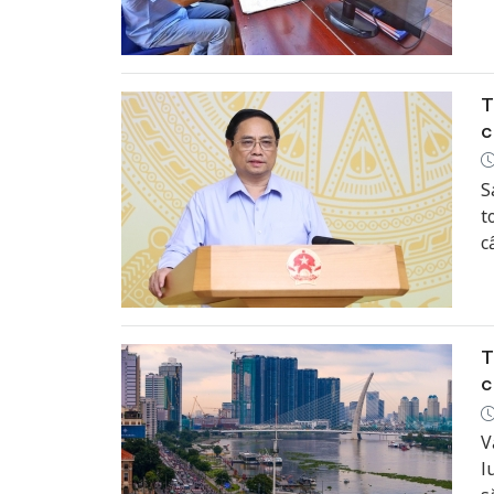
đ
T
c
S
t
c
T
c
V
l