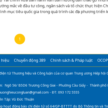
ộ Tài chính vừa ban hành văn bản hướng dẫn tháo gỡ nhữn
ướng mắc về đầu tư công, ngân sách và tổ chức thực hiện C
rình mục tiêu quốc gia trong quá trình các địa phương triển 
ình chính quyền địa phương 2 cấp.
1
 hiệu
Chuyển động 389
Chính sách & Pháp luật
OCOP
 điện tử Thương hiệu và Công luận của cơ quan Trung ương Hiệp hội
n: Ngõ 56/ B5D6 Trương Công Giai - Phường Cầu Giấy - Thành phố
huonghieucongluan@gmail.com
- ĐT: 093 172 5555
ên Tập: Vũ Đức Thuận
ép hoạt động báo chí điện tử số 64/GP-BTTTT do Bộ Thông tin và Tr