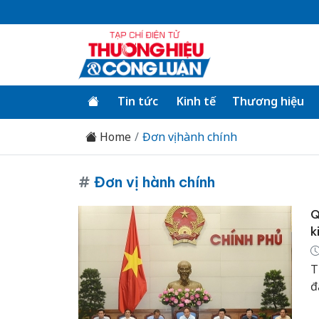
Tin tức
Kinh tế
Thương hiệu
Home
Đơn vị hành chính
#
Đơn vị hành chính
Q
k
T
đ