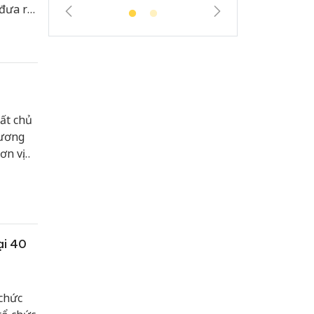
 đưa ra
chính
ất chủ
hương
ơn vị
ại 40
chức