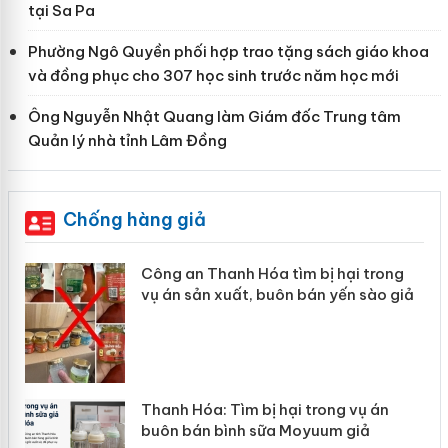
tại Sa Pa
Phường Ngô Quyền phối hợp trao tặng sách giáo khoa
và đồng phục cho 307 học sinh trước năm học mới
Ông Nguyễn Nhật Quang làm Giám đốc Trung tâm
Quản lý nhà tỉnh Lâm Đồng
Chống hàng giả
ị hại trong
Lào Cai xử lý 83 vụ vi phạm th
n yến sào giả
mại trong tháng 7
rong vụ án
Hưng Yên: Xử lý 6 hộ kinh doan
uum giả
hàng giả mạo nhãn hiệu Adidas