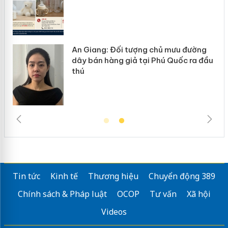
ủ mưu đường
Cà Mau: Tiêu hủy công khai hà
ú Quốc ra đầu
ngàn sản phẩm nhập lậu, bảo 
trường kinh doanh
Tin tức
Kinh tế
Thương hiệu
Chuyển động 389
Chính sách & Pháp luật
OCOP
Tư vấn
Xã hội
Videos