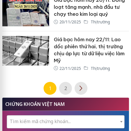
Giá bạc hôm nay 20/11: Đồng
loạt tăng mạnh, nhà đầu tư
chạy theo kim loại quý
20/11/2025
Thị trường
Giá bạc hôm nay 22/11: Lao
dốc phiên thứ hai, thị trường
chịu áp lực từ dữ liệu việc làm
Mỹ
22/11/2025
Thị trường
1
2
CHỨNG KHOÁN VIỆT NAM
Tìm kiếm mã chứng khoán...