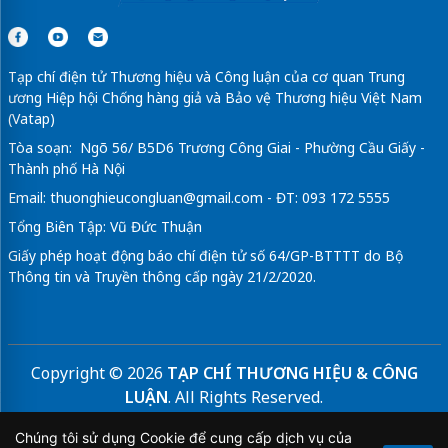
Tạp chí điện tử Thương hiệu và Công luận của cơ quan Trung
ương Hiệp hội Chống hàng giả và Bảo vệ Thương hiệu Việt Nam
(Vatap)
Tòa soạn: Ngõ 56/ B5D6 Trương Công Giai - Phường Cầu Giấy -
Thành phố Hà Nội
Email:
thuonghieucongluan@gmail.com
- ĐT: 093 172 5555
Tổng Biên Tập: Vũ Đức Thuận
Giấy phép hoạt động báo chí điện tử số 64/GP-BTTTT do Bộ
Thông tin và Truyền thông cấp ngày 21/2/2020.
Copyright © 2026
TẠP CHÍ THƯƠNG HIỆU & CÔNG
LUẬN
. All Rights Reserved.
Bản quyền thuộc Tạp chí Thương hiệu và Công luận. Cấm
Chúng tôi sử dụng Cookie để cung cấp dịch vụ của