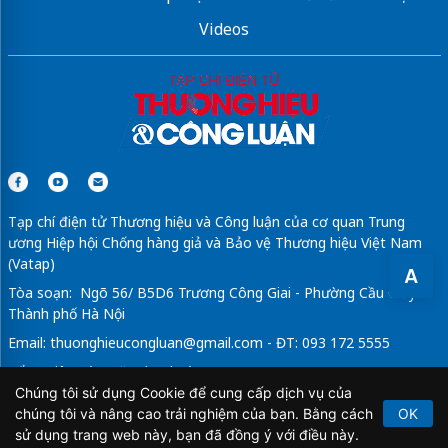
Videos
Tạp chí điện tử Thương hiệu và Công luận của cơ quan Trung
ương Hiệp hội Chống hàng giả và Bảo vệ Thương hiệu Việt Nam
(Vatap)
A
Tòa soạn: Ngõ 56/ B5D6 Trương Công Giai - Phường Cầu Giấy -
Thành phố Hà Nội
Email:
thuonghieucongluan@gmail.com
- ĐT: 093 172 5555
Tổng Biên Tập: Vũ Đức Thuận
Chúng tôi sử dụng Cookie để cung cấp dịch vụ của
Giấy phép hoạt động báo chí điện tử số 64/GP-BTTTT do Bộ
chúng tôi và nâng cao trải nghiệm của bạn. Bằng cách
OK
Thông tin và Truyền thông cấp ngày 21/2/2020.
sử dụng trang web này, bạn đã đồng ý với điều này.