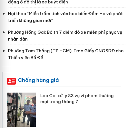
động ở đô thị là xe buýt điện
Hội thảo “Miền trầm tích văn hoá biển Đầm Hà và phát
triển không gian mới”
Phường Hồng Gai: Bố trí 7 điểm đỗ xe miễn phí phục vụ
nhân dân
Phường Tam Thắng (TP HCM): Trao Giấy CNQSDĐ cho
Thiền viện Bồ Đề
Chống hàng giả
 án
Lào Cai xử lý 83 vụ vi phạm thương
mại trong tháng 7
n