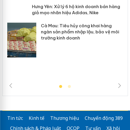
y
Hưng Yên: Xử lý 6 hộ kinh doanh bán
hàng giả mạo nhãn hiệu Adidas, Nike
Cà Mau: Tiêu hủy công khai hàng
ngàn sản phẩm nhập lậu, bảo vệ môi
trường kinh doanh
Tin tức
Kinh tế
Thương hiệu
Chuyển động 389
Chính sách & Pháp luật
OCOP
Tư vấn
Xã hội