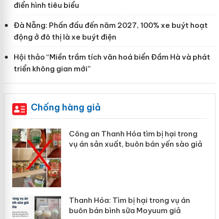
điển hình tiêu biểu
Đà Nẵng: Phấn đấu đến năm 2027, 100% xe buýt hoạt
động ở đô thị là xe buýt điện
Hội thảo “Miền trầm tích văn hoá biển Đầm Hà và phát
triển không gian mới”
Chống hàng giả
ị hại trong
Lào Cai xử lý 83 vụ vi phạm th
n yến sào giả
mại trong tháng 7
rong vụ án
Hưng Yên: Xử lý 6 hộ kinh doan
uum giả
hàng giả mạo nhãn hiệu Adidas