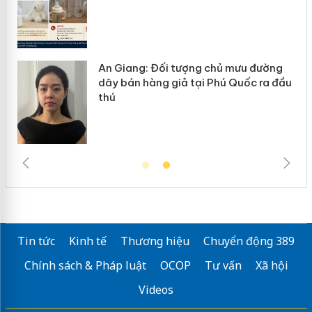
ủ mưu đường
Cà Mau: Tiêu hủy công khai hà
ú Quốc ra đầu
ngàn sản phẩm nhập lậu, bảo 
trường kinh doanh
Tin tức
Kinh tế
Thương hiệu
Chuyển động 389
Chính sách & Pháp luật
OCOP
Tư vấn
Xã hội
Videos