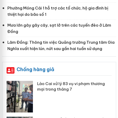
Phường Móng Cái 1 hỗ trợ các tổ chức, hộ gia đình bị
thiệt hại do bão số 1
Mưa lớn gây gãy cây, sạt lở trên các tuyến đèo ở Lâm
Đồng
Lâm Đồng: Thông tin việc Quảng trường Trung tâm Gia
Nghĩa xuất hiện lún, nứt sau gần hai tuần sử dụng
Chống hàng giả
Lào Cai xử lý 83 vụ vi phạm thương
Lào
mại trong tháng 7
hơn
Kh