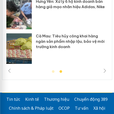
Hưng Yên: Xử lý 6 hộ kinh doanh bán
Bảo
hàng giả mạo nhãn hiệu Adidas, Nike
“mấ
Cà Mau: Tiêu hủy công khai hàng
Khẩ
ngàn sản phẩm nhập lậu, bảo vệ môi
Sli
trường kinh doanh
giả
Tin tức
Kinh tế
Thương hiệu
Chuyển động 389
Chính sách & Pháp luật
OCOP
Tư vấn
Xã hội