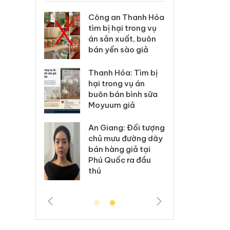
 83 vụ
Công an Thanh Hóa
Lào Cai xử
ng mại
tìm bị hại trong vụ
vi phạm t
7
án sản xuất, buôn
trong thá
bán yến sào giả
lý 6 hộ
Hưng Yên: 
Thanh Hóa: Tìm bị
án
kinh doan
hại trong vụ án
o nhãn
hàng giả 
buôn bán bình sữa
Nike
hiệu Adida
Moyuum giả
 hủy
Cà Mau: T
An Giang: Đối tượng
ng
công khai
chủ mưu đường dây
ẩm
ngàn sản
bán hàng giả tại
 vệ
nhập lậu,
Phú Quốc ra đầu
nh
môi trườn
thú
doanh