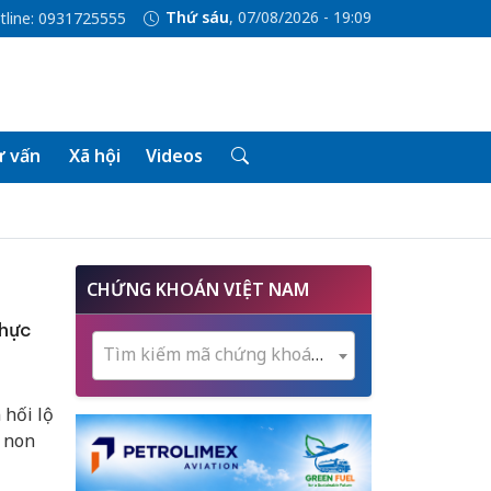
Thứ sáu
, 07/08/2026 - 19:09
tline: 0931725555
 vấn
Xã hội
Videos
CHỨNG KHOÁN VIỆT NAM
thực
Tìm kiếm mã chứng khoán...
 hối lộ
m non