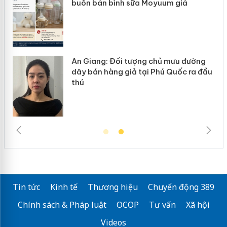
 giả
hàng giả mạo nhãn hiệu Adidas, N
ưu đường
Cà Mau: Tiêu hủy công khai hàng
uốc ra đầu
ngàn sản phẩm nhập lậu, bảo vệ 
trường kinh doanh
Tin tức
Kinh tế
Thương hiệu
Chuyển động 389
Chính sách & Pháp luật
OCOP
Tư vấn
Xã hội
Videos