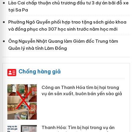
Lào Cai chấp thuận chủ trương đầu tư 3 dự án bãi đỗ xe
tại Sa Pa
Phường Ngô Quyền phối hợp trao tặng sách giáo khoa
và đồng phục cho 307 học sinh trước năm học mới
Ông Nguyễn Nhật Quang làm Giám đốc Trung tâm
Quản lý nhà tỉnh Lâm Đồng
Chống hàng giả
ại trong
Lào Cai xử lý 83 vụ vi phạm thươn
ến sào giả
mại trong tháng 7
 vụ án
Hưng Yên: Xử lý 6 hộ kinh doanh b