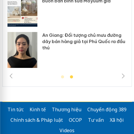
ke
buôn bán bình sữa Moyuum giả
An Giang: Đối tượng chủ mưu đường
ôi
dây bán hàng giả tại Phú Quốc ra đầu
thú
Tin tức
Kinh tế
Thương hiệu
Chuyển động 389
Chính sách & Pháp luật
OCOP
Tư vấn
Xã hội
Videos