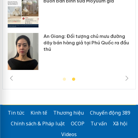
ke
buôn bán bình sữa Moyuum giả
An Giang: Đối tượng chủ mưu đường
ôi
dây bán hàng giả tại Phú Quốc ra đầu
thú
Tin tức
Kinh tế
Thương hiệu
Chuyển động 389
Chính sách & Pháp luật
OCOP
Tư vấn
Xã hội
Videos