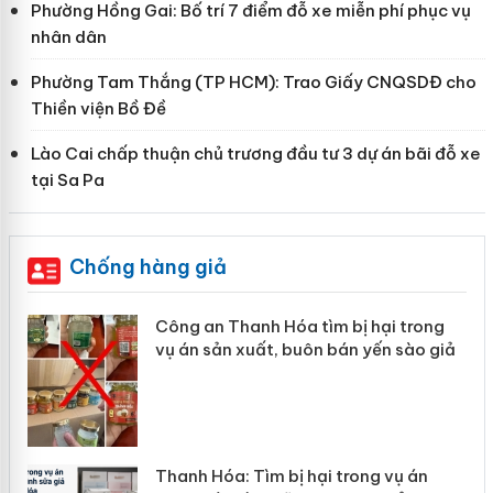
Phường Hồng Gai: Bố trí 7 điểm đỗ xe miễn phí phục vụ
nhân dân
Phường Tam Thắng (TP HCM): Trao Giấy CNQSDĐ cho
Thiền viện Bồ Đề
Lào Cai chấp thuận chủ trương đầu tư 3 dự án bãi đỗ xe
tại Sa Pa
Chống hàng giả
Công an Thanh Hóa tìm bị hại trong
Lào
vụ án sản xuất, buôn bán yến sào giả
mại
Thanh Hóa: Tìm bị hại trong vụ án
Hưn