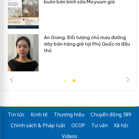
buôn bán bình sữa Moyuum giả
hàn
An Giang: Đối tượng chủ mưu đường
Cà 
dây bán hàng giả tại Phú Quốc ra đầu
ngà
thú
trư
Tin tức
Kinh tế
Thương hiệu
Chuyển động 389
Chính sách & Pháp luật
OCOP
Tư vấn
Xã hội
Videos