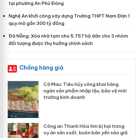
tại phường An Phú Đông
Nghệ An khởi công xây dựng Trường THPT Nam Đàn 1
quy mô gần 300 tỷ đồng
Đà Nẵng: Xóa nhà tạm cho 5.757 hộ dân cho 3 nhóm
đối tượng được thụ hưởng chính sách
Chống hàng giả
Cà Mau: Tiêu hủy công khai hàng
Khẩ
ngàn sản phẩm nhập lậu, bảo vệ môi
Sli
trường kinh doanh
giả
Công an Thanh Hóa tìm bị hại trong
Lào
vụ án sản xuất, buôn bán yến sào giả
mại