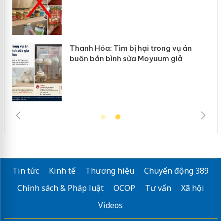
Thanh Hóa: Tìm bị hại trong vụ án
Hưn
buôn bán bình sữa Moyuum giả
hàn
Tin tức
Kinh tế
Thương hiệu
Chuyển động 389
Chính sách & Pháp luật
OCOP
Tư vấn
Xã hội
Videos