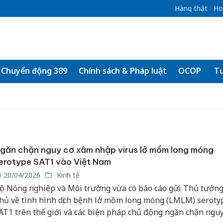
Hàng thật
Ho
Chuyển động 389
Chính sách & Pháp luật
OCOP
Tư
găn chặn nguy cơ xâm nhập virus lở mồm long móng
erotype SAT1 vào Việt Nam
20/04/2026
Kinh tế
ộ Nông nghiệp và Môi trường vừa có báo cáo gửi Thủ tướn
hủ về tình hình dịch bệnh lở mồm long móng (LMLM) seroty
AT1 trên thế giới và các biện pháp chủ động ngăn chặn nguy