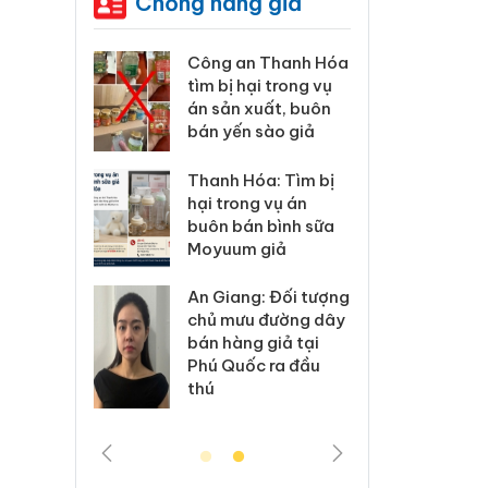
Chống hàng giả
 lý 83 vụ
Công an Thanh Hóa
Lào Cai
hương mại
tìm bị hại trong vụ
vi phạ
ng 7
án sản xuất, buôn
trong 
bán yến sào giả
Xử lý 6 hộ
Hưng Yê
Thanh Hóa: Tìm bị
h bán
kinh d
hại trong vụ án
mạo nhãn
hàng g
buôn bán bình sữa
s, Nike
hiệu A
Moyuum giả
iêu hủy
Cà Mau
An Giang: Đối tượng
 hàng
công k
chủ mưu đường dây
 phẩm
ngàn 
bán hàng giả tại
 bảo vệ
nhập l
Phú Quốc ra đầu
g kinh
môi tr
thú
doanh