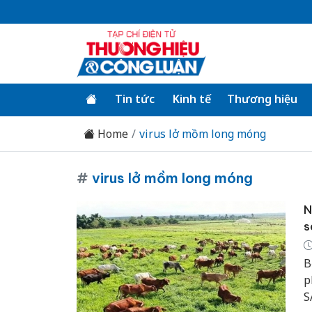
Tin tức
Kinh tế
Thương hiệu
Home
virus lở mồm long móng
#
virus lở mồm long móng
N
s
B
p
S