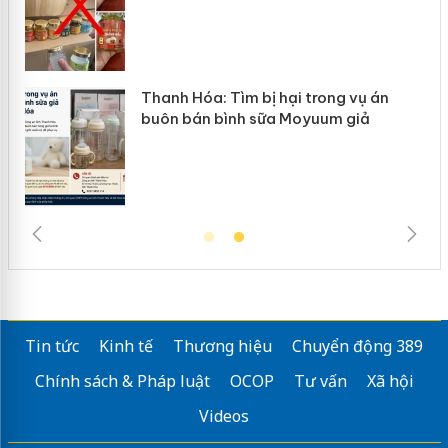
n
Thanh Hóa: Tìm bị hại trong vụ án
ke
buôn bán bình sữa Moyuum giả
Tin tức
Kinh tế
Thương hiệu
Chuyển động 389
Chính sách & Pháp luật
OCOP
Tư vấn
Xã hội
Videos