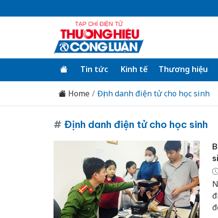
Tin tức
Kinh tế
Thương hiệu
Home
Định danh điện tử cho học sinh
#
Định danh điện tử cho học sinh
B
s
N
đ
đ