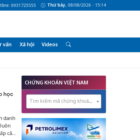
Thứ bảy
, 08/08/2026 - 15:14
tline: 0931725555
 vấn
Xã hội
Videos
CHỨNG KHOÁN VIỆT NAM
o học
Tìm kiếm mã chứng khoán...
nh danh
 luôn
cấp căn