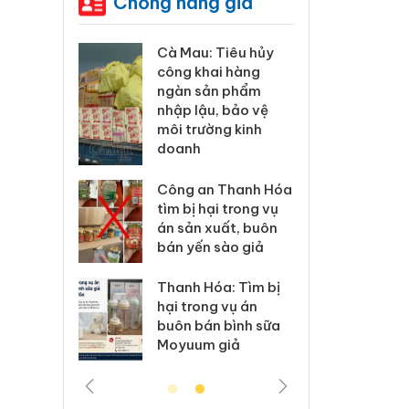
Chống hàng giả
ương xác
Cà Mau: Tiêu hủy
Khẩn
 lý sản
công khai hàng
minh,
imaura
ngàn sản phẩm
phẩm
 sử dụng
nhập lậu, bảo vệ
Care
ép giả mạo
môi trường kinh
giấy
doanh
xử lý 83 vụ
Lào C
 thương mại
Công an Thanh Hóa
vi p
áng 7
tìm bị hại trong vụ
trong
án sản xuất, buôn
bán yến sào giả
: Xử lý 6 hộ
Hưng 
anh bán
kinh
Thanh Hóa: Tìm bị
ả mạo nhãn
hàng
hại trong vụ án
das, Nike
hiệu 
buôn bán bình sữa
Moyuum giả