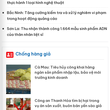
thực hành 1 loại hình nghệ thuật
Bắc Ninh: Tăng cường kiểm tra và xử lý nghiêm vi phạm
trong hoạt động quảng cáo
Sơn La: Thu nhận thành công 1.664 mẫu sinh phẩm ADN
của thân nhân liệt sĩ
Chống hàng giả
Cà Mau: Tiêu hủy công khai hàng
Khẩn tr
ngàn sản phẩm nhập lậu, bảo vệ môi
Slimaur
trường kinh doanh
giả mạ
Công an Thanh Hóa tìm bị hại trong
Lào Cai
ụ án sản xuất, buôn bán yến sào giả
mại tro