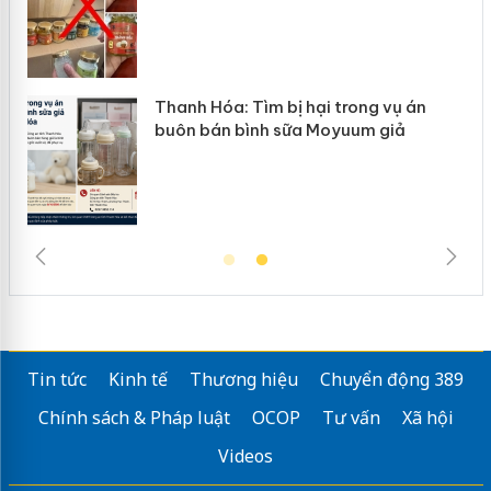
hanh Hóa: Tìm bị hại trong vụ án
Hưng Yê
buôn bán bình sữa Moyuum giả
hàng gi
Tin tức
Kinh tế
Thương hiệu
Chuyển động 389
Chính sách & Pháp luật
OCOP
Tư vấn
Xã hội
Videos