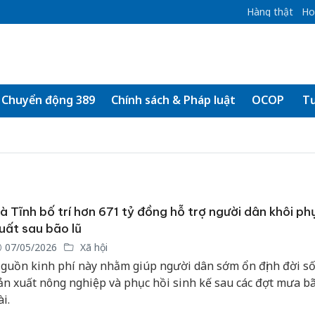
Hàng thật
Ho
Chuyển động 389
Chính sách & Pháp luật
OCOP
Tư
à Tĩnh bố trí hơn 671 tỷ đồng hỗ trợ người dân khôi ph
uất sau bão lũ
07/05/2026
Xã hội
guồn kinh phí này nhằm giúp người dân sớm ổn định đời sốn
ản xuất nông nghiệp và phục hồi sinh kế sau các đợt mưa b
ài.