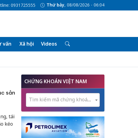
Thứ bảy
, 08/08/2026 - 06:04
tline: 0931725555
 vấn
Xã hội
Videos
CHỨNG KHOÁN VIỆT NAM
ục sản
Tìm kiếm mã chứng khoán...
g, tái
ão kéo