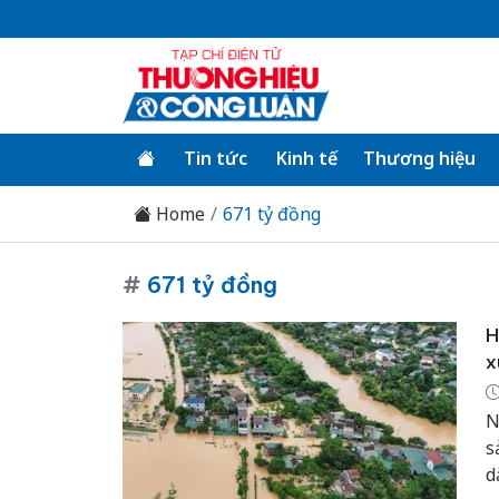
Tin tức
Kinh tế
Thương hiệu
Home
671 tỷ đồng
#
671 tỷ đồng
H
x
N
s
d