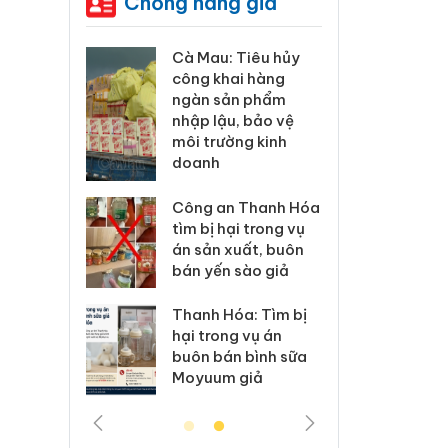
Chống hàng giả
xác
Cà Mau: Tiêu hủy
Khẩn trươ
ản
công khai hàng
minh, xử l
ra
ngàn sản phẩm
phẩm Sli
ụng
nhập lậu, bảo vệ
Care x3 s
ả mạo
môi trường kinh
giấy phép
doanh
 83 vụ
Lào Cai xử
ng mại
Công an Thanh Hóa
vi phạm t
7
tìm bị hại trong vụ
trong thá
án sản xuất, buôn
bán yến sào giả
lý 6 hộ
Hưng Yên: 
án
kinh doan
Thanh Hóa: Tìm bị
o nhãn
hàng giả 
hại trong vụ án
Nike
hiệu Adida
buôn bán bình sữa
Moyuum giả