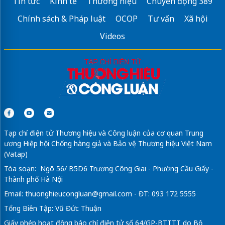
Tin tức
Kinh tế
Thương hiệu
Chuyển động 389
Chính sách & Pháp luật
OCOP
Tư vấn
Xã hội
Videos
Tạp chí điện tử Thương hiệu và Công luận của cơ quan Trung
ương Hiệp hội Chống hàng giả và Bảo vệ Thương hiệu Việt Nam
(Vatap)
Tòa soạn: Ngõ 56/ B5D6 Trương Công Giai - Phường Cầu Giấy -
Thành phố Hà Nội
Email:
thuonghieucongluan@gmail.com
- ĐT: 093 172 5555
Tổng Biên Tập: Vũ Đức Thuận
Giấy phép hoạt động báo chí điện tử số 64/GP-BTTTT do Bộ