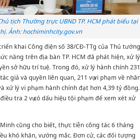
hủ tịch Thường trực UBND TP. HCM phát biểu tại
hị. Ảnh: hochiminhcity.gov.vn
triển khai Công điện số 38/CĐ-TTg của Thủ tướn
hức năng trên địa bàn TP. HCM đã phát hiện, xử lý
uyền sở hữu trí tuệ. Trong đó, xử lý hành chính 23
 tác giả và quyền liên quan, 211 vụ vi phạm về nhã
và xử lý vi phạm hành chính đạt hơn 4,39 tỷ đồng.
điều tra 2 vụ có dấu hiệu tội phạm để xem xét xử
inh cũng cho biết, thực tiễn công tác 6 tháng
ều khó khăn, vướng mắc. Đơn cử, các đối tượng