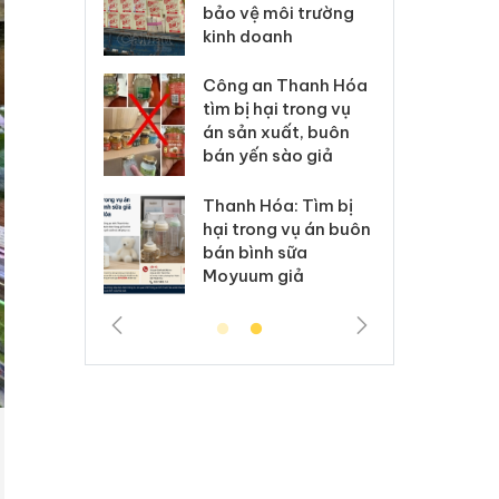
môi trường
dụng giấy phép giả
bả
anh
mạo
ki
 Thanh Hóa
Lào Cai xử lý 83 vụ vi
Cô
ại trong vụ
phạm thương mại
tìm
xuất, buôn
trong tháng 7
án
 sào giả
bá
Hưng Yên: Xử lý 6 hộ
óa: Tìm bị
Th
kinh doanh bán hàng
g vụ án buôn
hạ
giả mạo nhãn hiệu
h sữa
bá
Adidas, Nike
 giả
Mo