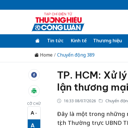
Tin tức
Kinh tế
Thương hiệu
Home
Chuyển động 389
TP. HCM: Xử lý
lận thương mại
16:33 08/07/2026
Chuyển độn
CỠ CHỮ
A
Đây là một trong những 
−
Cỡ chữ nhỏ
tịch Thường trực UBND TP
A