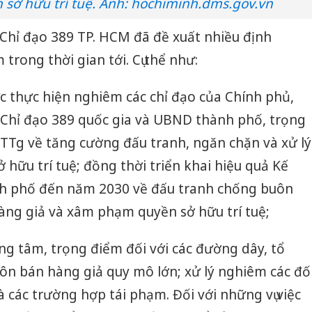
sở hữu trí tuệ. Ảnh: hochiminh.dms.gov.vn
 Chỉ đạo 389 TP. HCM đã đề xuất nhiều định
trong thời gian tới. Cụ thể như:
hức thực hiện nghiêm các chỉ đạo của Chính phủ,
Chỉ đạo 389 quốc gia và UBND thành phố, trọng
TTg về tăng cường đấu tranh, ngăn chặn và xử lý
hữu trí tuệ; đồng thời triển khai hiệu quả Kế
h phố đến năm 2030 về đấu tranh chống buôn
hàng giả và xâm phạm quyền sở hữu trí tuệ;
ng tâm, trọng điểm đối với các đường dây, tổ
uôn bán hàng giả quy mô lớn; xử lý nghiêm các đố
các trường hợp tái phạm. Đối với những vụ việc