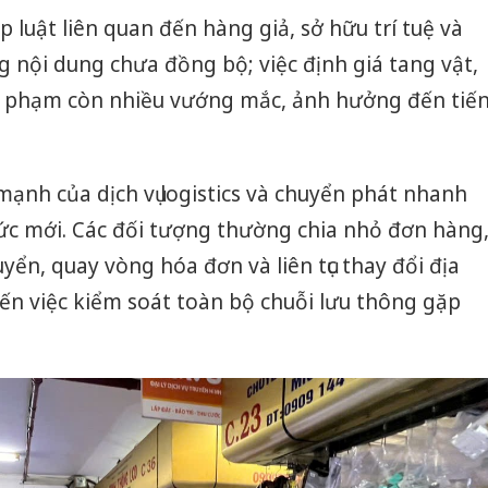
 luật liên quan đến hàng giả, sở hữu trí tuệ và
g nội dung chưa đồng bộ; việc định giá tang vật,
 vi phạm còn nhiều vướng mắc, ảnh hưởng đến tiế
mạnh của dịch vụ logistics và chuyển phát nhanh
ức mới. Các đối tượng thường chia nhỏ đơn hàng
yển, quay vòng hóa đơn và liên tục thay đổi địa
ến việc kiểm soát toàn bộ chuỗi lưu thông gặp
Cà Mau:
công kh
sản phẩ