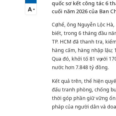
Cỡ chữ vừa
quốc sơ kết công tác 6 t
A
+
cuối năm 2026 của Ban Ch
Cỡ chữ lớn
Cụ thể, ông Nguyễn Lộc Hà
biết, trong 6 tháng đầu nă
TP. HCM đã thanh tra, kiểm t
hàng cấm, hàng nhập lậu; 13
Qua đó, khởi tố 81 vụ với 1
nước hơn 7.848 tỷ đồng.
Kết quả trên, thể hiện quyế
đấu tranh phòng, chống bu
thời góp phần giữ vững ổn 
pháp của người dân và doa