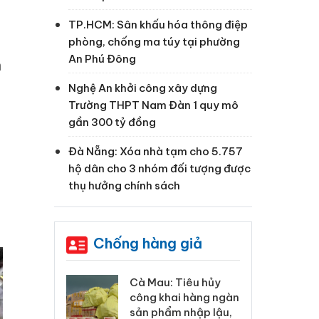
TP.HCM: Sân khấu hóa thông điệp
phòng, chống ma túy tại phường
An Phú Đông
n
Nghệ An khởi công xây dựng
Trường THPT Nam Đàn 1 quy mô
gần 300 tỷ đồng
,
Đà Nẵng: Xóa nhà tạm cho 5.757
hộ dân cho 3 nhóm đối tượng được
thụ hưởng chính sách
Chống hàng giả
 Tiêu hủy
Khẩn trương xác
Cà
ai hàng ngàn
minh, xử lý sản phẩm
cô
m nhập lậu,
Slimaura Care x3 sử
sả