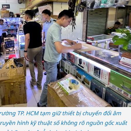
bảo vệ 
kinh do
Công an
tìm bị h
án sản 
bán yến
Thanh H
hại tron
bán bìn
Moyuum
trường TP. HCM tạm giữ thiết bị chuyển đổi âm
truyền hình kỹ thuật số không rõ nguồn gốc xuất