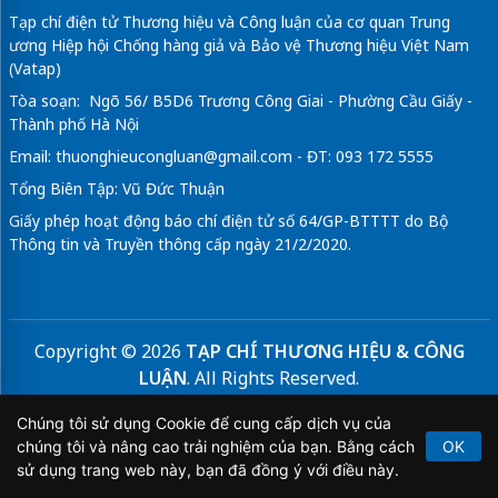
Tạp chí điện tử Thương hiệu và Công luận của cơ quan Trung
ương Hiệp hội Chống hàng giả và Bảo vệ Thương hiệu Việt Nam
(Vatap)
Tòa soạn: Ngõ 56/ B5D6 Trương Công Giai - Phường Cầu Giấy -
Thành phố Hà Nội
Email:
thuonghieucongluan@gmail.com
- ĐT: 093 172 5555
Tổng Biên Tập: Vũ Đức Thuận
Giấy phép hoạt động báo chí điện tử số 64/GP-BTTTT do Bộ
Thông tin và Truyền thông cấp ngày 21/2/2020.
Copyright © 2026
TẠP CHÍ THƯƠNG HIỆU & CÔNG
LUẬN
. All Rights Reserved.
Bản quyền thuộc Tạp chí Thương hiệu và Công luận. Cấm
Chúng tôi sử dụng Cookie để cung cấp dịch vụ của
sao chép dưới mọi hình thức nếu không có sự chấp thuận
chúng tôi và nâng cao trải nghiệm của bạn. Bằng cách
OK
bằng văn bản.
sử dụng trang web này, bạn đã đồng ý với điều này.