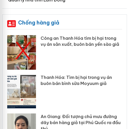
Chống hàng giả
ong
Lào Cai xử lý 83 vụ vi phạm thương
 giả
mại trong tháng 7
n
Hưng Yên: Xử lý 6 hộ kinh doanh bán
hàng giả mạo nhãn hiệu Adidas, Nike
ờng
Cà Mau: Tiêu hủy công khai hàng
a đầu
ngàn sản phẩm nhập lậu, bảo vệ môi
trường kinh doanh