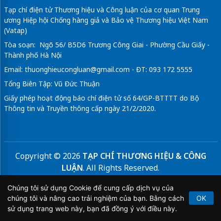
Tạp chí điện tử Thương hiệu và Công luận của cơ quan Trung
ương Hiệp hội Chống hàng giả và Bảo vệ Thương hiệu Việt Nam
(Vatap)
Tòa soạn: Ngõ 56/ B5D6 Trương Công Giai - Phường Cầu Giấy -
Thành phố Hà Nội
Email:
thuonghieucongluan@gmail.com
- ĐT: 093 172 5555
Tổng Biên Tập: Vũ Đức Thuận
Giấy phép hoạt động báo chí điện tử số 64/GP-BTTTT do Bộ
Thông tin và Truyền thông cấp ngày 21/2/2020.
Copyright © 2026
TẠP CHÍ THƯƠNG HIỆU & CÔNG
LUẬN
. All Rights Reserved.
Bản quyền thuộc Tạp chí Thương hiệu và Công luận. Cấm
Chúng tôi sử dụng Cookie để cung cấp dịch vụ của
sao chép dưới mọi hình thức nếu không có sự chấp thuận
chúng tôi và nâng cao trải nghiệm của bạn. Bằng cách
OK
bằng văn bản.
sử dụng trang web này, bạn đã đồng ý với điều này.