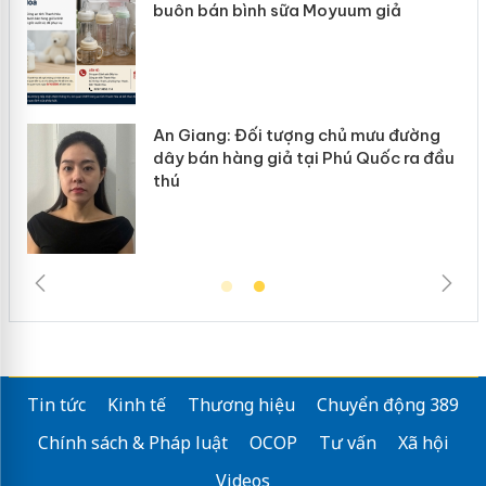
uum giả
hàng giả mạo nhãn hiệu Adidas
ủ mưu đường
Cà Mau: Tiêu hủy công khai hà
ú Quốc ra đầu
ngàn sản phẩm nhập lậu, bảo 
trường kinh doanh
Tin tức
Kinh tế
Thương hiệu
Chuyển động 389
Chính sách & Pháp luật
OCOP
Tư vấn
Xã hội
Videos