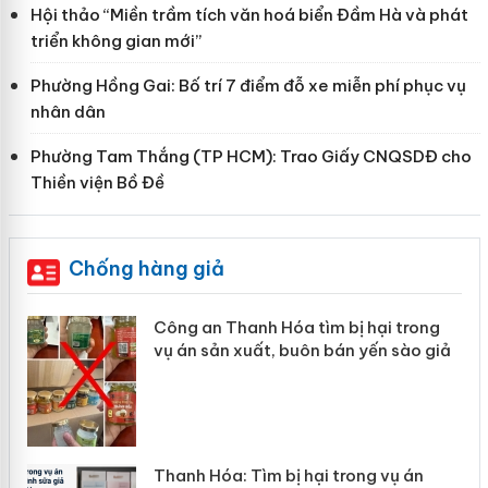
Hội thảo “Miền trầm tích văn hoá biển Đầm Hà và phát
triển không gian mới”
Phường Hồng Gai: Bố trí 7 điểm đỗ xe miễn phí phục vụ
nhân dân
Phường Tam Thắng (TP HCM): Trao Giấy CNQSDĐ cho
Thiền viện Bồ Đề
Chống hàng giả
ị hại trong
Lào Cai xử lý 83 vụ vi phạm th
n yến sào giả
mại trong tháng 7
rong vụ án
Hưng Yên: Xử lý 6 hộ kinh doan