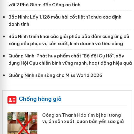
với 2 Phó Giám đốc Công an tỉnh
Bắc Ninh: Lấy 1.128 mẫu hài cốt liệt sĩ chưa xác định
danh tính
Bắc Ninh triển khai các giải pháp bảo đảm cung ứng đủ
xăng dầu phục vụ sản xuất, kinh doanh và tiêu dùng
Quảng Ninh: Phát huy phẩm chất "Bộ đội Cụ Hồ", xây
dựng Hội Cựu chiến binh vững mạnh, hoạt động hiệu quả
Quảng Ninh sẵn sàng cho Miss World 2026
Chống hàng giả
ị hại trong
Lào Cai xử lý 83 vụ vi phạm th
n yến sào giả
mại trong tháng 7