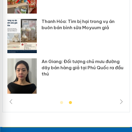
rong vụ án
Hưng Yên: Xử lý 6 hộ kinh doan
uum giả
hàng giả mạo nhãn hiệu Adidas
ủ mưu đường
Cà Mau: Tiêu hủy công khai hà
ú Quốc ra đầu
ngàn sản phẩm nhập lậu, bảo 
trường kinh doanh