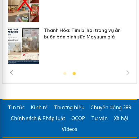
n
Thanh Hóa: Tìm bị hại trong vụ án
ke
buôn bán bình sữa Moyuum giả
Tin tức
Kinh tế
Thương hiệu
Chuyển động 389
Chính sách & Pháp luật
OCOP
Tư vấn
Xã hội
Videos