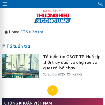
Home
Tổ tuần tra
#
Tổ tuần tra
Tổ tuần tra CSGT TP. Huế kịp
thời truy đuổi và chặn xe va
quẹt rồi bỏ chạy
25/06/2025
Xã hội
1
CHỨNG KHOÁN VIỆT NAM