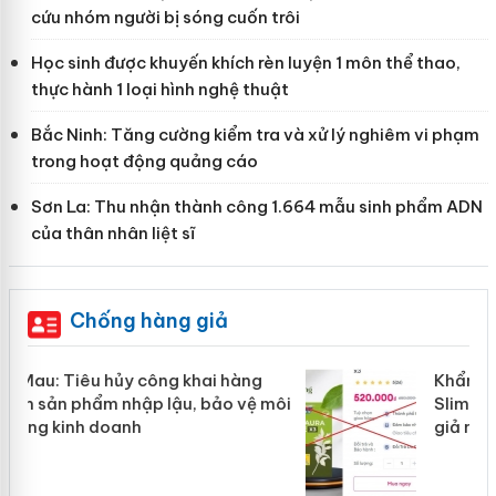
cứu nhóm người bị sóng cuốn trôi
Học sinh được khuyến khích rèn luyện 1 môn thể thao,
thực hành 1 loại hình nghệ thuật
Bắc Ninh: Tăng cường kiểm tra và xử lý nghiêm vi phạm
trong hoạt động quảng cáo
Sơn La: Thu nhận thành công 1.664 mẫu sinh phẩm ADN
của thân nhân liệt sĩ
Chống hàng giả
Khẩn trương xác minh, xử lý sản phẩm
ôi
Slimaura Care x3 sử dụng giấy phép
giả mạo