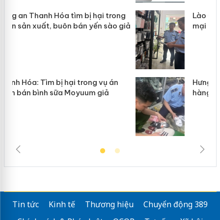
g
Lào Cai xử lý 83 vụ vi phạm thương
iả
mại trong tháng 7
Hưng Yên: Xử lý 6 hộ kinh doanh bán
hàng giả mạo nhãn hiệu Adidas, Nike
Tin tức
Kinh tế
Thương hiệu
Chuyển động 389