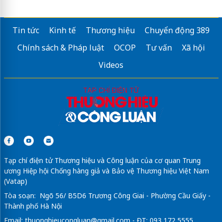
Tin tức
Kinh tế
Thương hiệu
Chuyển động 389
Chính sách & Pháp luật
OCOP
Tư vấn
Xã hội
Videos
Tạp chí điện tử Thương hiệu và Công luận của cơ quan Trung
ương Hiệp hội Chống hàng giả và Bảo vệ Thương hiệu Việt Nam
(Vatap)
Tòa soạn: Ngõ 56/ B5D6 Trương Công Giai - Phường Cầu Giấy -
Thành phố Hà Nội
Email:
thuonghieucongluan@gmail.com
- ĐT: 093 172 5555