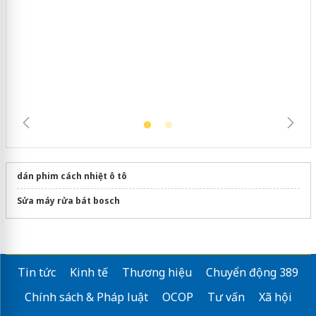
Lào Cai xử lý 83 vụ vi phạm thương
mại trong tháng 7
dán phim cách nhiệt ô tô
Sửa máy rửa bát bosch
Tin tức
Kinh tế
Thương hiệu
Chuyển động 389
Chính sách & Pháp luật
OCOP
Tư vấn
Xã hội