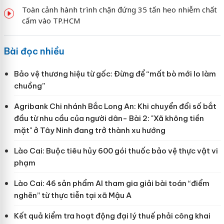
Toàn cảnh hành trình chặn đứng 35 tấn heo nhiễm chất
cấm vào TP.HCM
Bài đọc nhiều
Bảo vệ thương hiệu từ gốc: Đừng để “mất bò mới lo làm
chuồng”
Agribank Chi nhánh Bắc Long An: Khi chuyển đổi số bắt
đầu từ nhu cầu của người dân- Bài 2: "Xã không tiền
mặt" ở Tây Ninh đang trở thành xu hướng
Lào Cai: Buộc tiêu hủy 600 gói thuốc bảo vệ thực vật vi
phạm
Lào Cai: 46 sản phẩm AI tham gia giải bài toán “điểm
nghẽn” từ thực tiễn tại xã Mậu A
Kết quả kiểm tra hoạt động đại lý thuế phải công khai