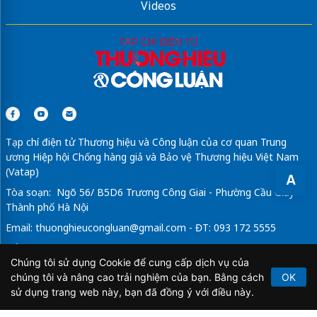
Videos
Tạp chí điện tử Thương hiệu và Công luận của cơ quan Trung
ương Hiệp hội Chống hàng giả và Bảo vệ Thương hiệu Việt Nam
(Vatap)
A
Tòa soạn: Ngõ 56/ B5D6 Trương Công Giai - Phường Cầu Giấy -
Thành phố Hà Nội
Email:
thuonghieucongluan@gmail.com
- ĐT: 093 172 5555
Tổng Biên Tập: Vũ Đức Thuận
Chúng tôi sử dụng Cookie để cung cấp dịch vụ của
Giấy phép hoạt động báo chí điện tử số 64/GP-BTTTT do Bộ
chúng tôi và nâng cao trải nghiệm của bạn. Bằng cách
OK
Thông tin và Truyền thông cấp ngày 21/2/2020.
sử dụng trang web này, bạn đã đồng ý với điều này.