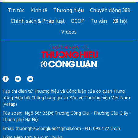
Tin tức
Kinh tế
Thương hiệu
Chuyển động 389
Chính sách & Pháp luật
OCOP
Tư vấn
Xã hội
Videos
Tạp chí điện tử Thương hiệu và Công luận của cơ quan Trung
ương Hiệp hội Chống hàng giả và Bảo vệ Thương hiệu Việt Nam
(Vatap)
Tòa soạn: Ngõ 56/ B5D6 Trương Công Giai - Phường Cầu Giấy -
Thành phố Hà Nội
Email:
thuonghieucongluan@gmail.com
- ĐT: 093 172 5555
Tổng Biên Tập: Vũ Đức Thuận