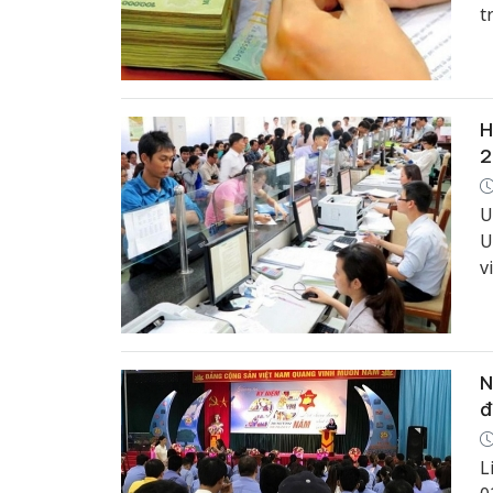
t
H
2
U
U
v
N
đ
L