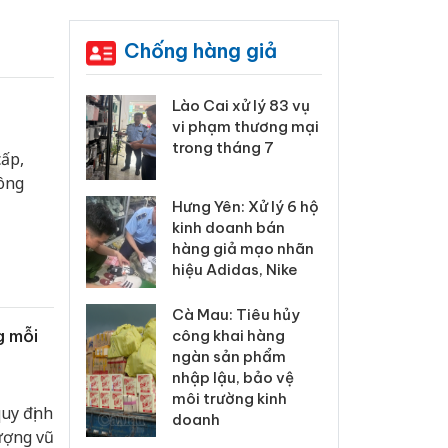
Chống hàng giả
 Thanh Hóa
Lào Cai xử lý 83 vụ
Công
i trong vụ
vi phạm thương mại
tìm b
uất, buôn
trong tháng 7
án sả
ấp,
sào giả
bán y
công
Hưng Yên: Xử lý 6 hộ
a: Tìm bị
Than
kinh doanh bán
g vụ án
hại t
hàng giả mạo nhãn
 bình sữa
buôn
hiệu Adidas, Nike
giả
Moyu
Cà Mau: Tiêu hủy
: Đối tượng
An Gi
g mỗi
công khai hàng
 đường dây
chủ 
ngàn sản phẩm
 giả tại
bán h
nhập lậu, bảo vệ
c ra đầu
Phú 
môi trường kinh
thú
uy định
doanh
lượng vũ