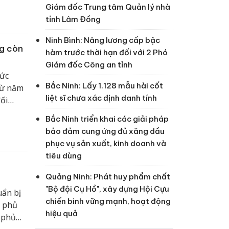
Giám đốc Trung tâm Quản lý nhà
tỉnh Lâm Đồng
Ninh Bình: Nâng lương cấp bậc
g còn
hàm trước thời hạn đối với 2 Phó
Giám đốc Công an tỉnh
mức
Bắc Ninh: Lấy 1.128 mẫu hài cốt
từ năm
liệt sĩ chưa xác định danh tính
đối
Bắc Ninh triển khai các giải pháp
bảo đảm cung ứng đủ xăng dầu
phục vụ sản xuất, kinh doanh và
tiêu dùng
Quảng Ninh: Phát huy phẩm chất
"Bộ đội Cụ Hồ", xây dựng Hội Cựu
ẩn bị,
chiến binh vững mạnh, hoạt động
h phủ
hiệu quả
h phủ