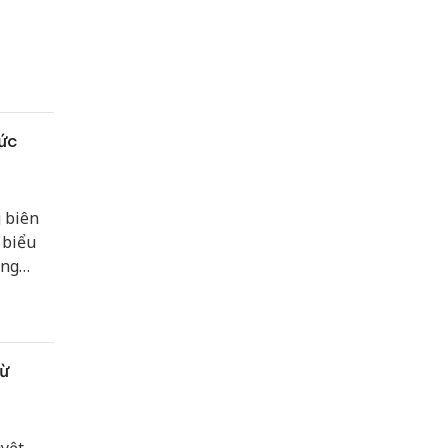
hức
 biên
 biểu
ông
ừ