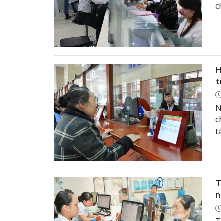
c
H
t
N
c
t
c
T
n