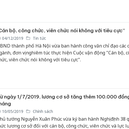
iện tử như tinh giản biên chế công chức, viên chức...
Cán bộ, công chức, viên chức nói không với tiêu cực”
Công an
tìm bị hạ
04/12/2019
Tin tức
án sản x
BND thành phố Hà Nội vừa ban hành công văn chỉ đạo các c
bán yến 
gành, đơn vị nghiêm túc thực hiện Cuộc vận động "Cán bộ, 
hức, viên chức nói không với tiêu cực".
Thanh Hó
hại tron
buôn bán
Moyuum 
An Giang
ừ ngày 1/7/2019, lương cơ sở tăng thêm 100.000 đồn
chủ mưu
háng
bán hàng
Phú Quố
10/05/2019
Chính sách
thú
hủ tướng Nguyễn Xuân Phúc vừa ký ban hành Nghị định 38 q
ức lương cơ sở đối với cán bộ, công chức, viên chức và lực 