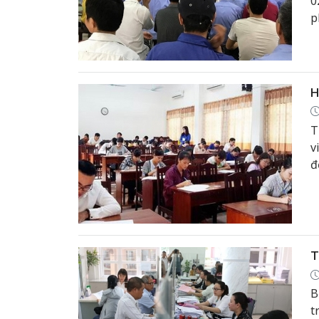
0
p
(
H
T
v
đ
b
T
B
t