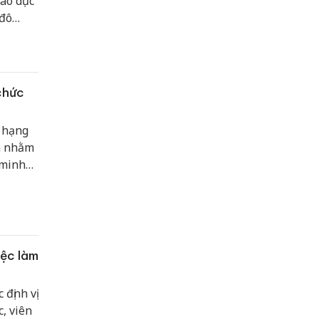
áo dục
 đô
chức
g hạng
nh nhằm
 minh
iệc làm
định vị
c, viên