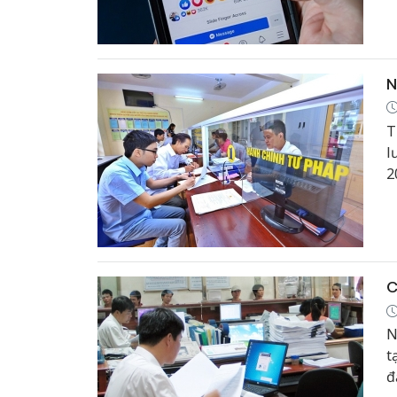
t
N
T
l
2
t
C
N
t
đ