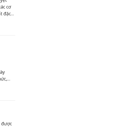
yệt
ác cơ
t đặc
gày
hức,
g được