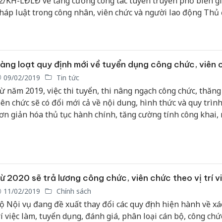
2/KH-LĐLĐ về tăng cường công tác tuyên truyền phổ biến gi
háp luật trong công nhân, viên chức và người lao động Thủ
CNVCLĐ) trong năm 2019.
àng loạt quy định mới về tuyển dụng công chức, viên 
09/02/2019
Tin tức
ừ năm 2019, việc thi tuyển, thi nâng ngạch công chức, thăn
iên chức sẽ có đổi mới cả về nội dung, hình thức và quy trì
ơn giản hóa thủ tục hành chính, tăng cường tính công khai,
ạch, nâng cao chất lượng công tác cán bộ.
ừ 2020 sẽ trả lương công chức, viên chức theo vị trí v
11/02/2019
Chính sách
ộ Nội vụ đang đề xuất thay đổi các quy định hiện hành về xác 
rí việc làm, tuyển dụng, đánh giá, phân loại cán bộ, công chứ