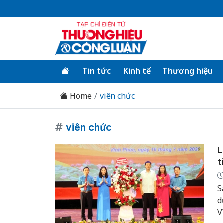
Tin tức
Kinh tế
Thương hiệu
Home
viên chức
#
viên chức
L
t
S
d
V