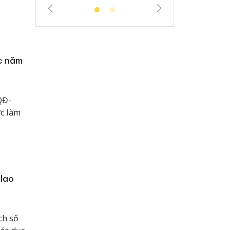
ức năm
QĐ-
c làm
 lao
ch số