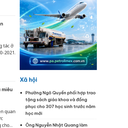
ên
 tác ở
0-2021.
Xã hội
u miêu
Phường Ngô Quyền phối hợp trao
tặng sách giáo khoa và đồng
phục cho 307 học sinh trước năm
iên quan
học mới
ức
g cho
Ông Nguyễn Nhật Quang làm