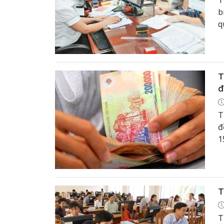
T
b
q
t
T
đ
T
đ
1
v
T
T