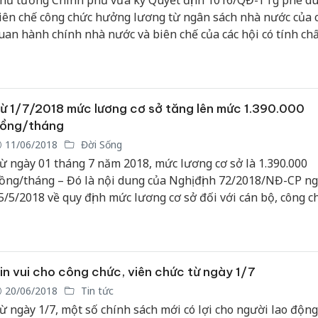
hủ tướng Chính phủ vừa ký Quyết định 1016/QĐ-TTg phê du
iên chế công chức hưởng lương từ ngân sách nhà nước của c
uan hành chính nhà nước và biên chế của các hội có tính chấ
hù hoạt động trong phạm vi cả nước năm 2019.
ừ 1/7/2018 mức lương cơ sở tăng lên mức 1.390.000
ồng/tháng
11/06/2018
Đời Sống
ừ ngày 01 tháng 7 năm 2018, mức lương cơ sở là 1.390.000
ồng/tháng – Đó là nội dung của Nghị định 72/2018/NĐ-CP n
5/5/2018 về quy định mức lương cơ sở đối với cán bộ, công c
iên chức và lực lượng vũ trang.
in vui cho công chức, viên chức từ ngày 1/7
20/06/2018
Tin tức
ừ ngày 1/7, một số chính sách mới có lợi cho người lao độn