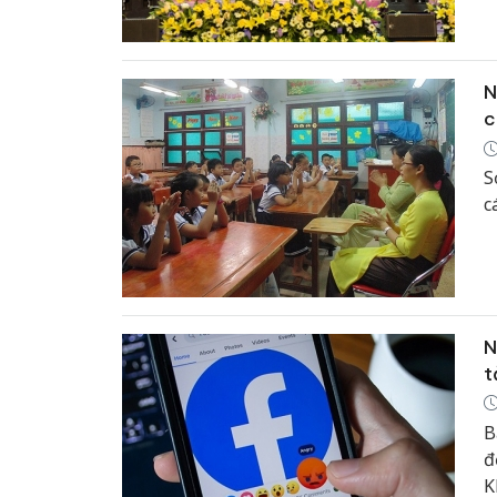
N
c
S
c
N
t
B
đ
K