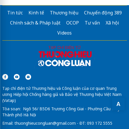
Tin tức
Kinh tế
Thương hiệu
Chuyển động 389
Chính sách & Pháp luật
OCOP
Tư vấn
Xã hội
Videos
Tạp chí điện tử Thương hiệu và Công luận của cơ quan Trung
ương Hiệp hội Chống hàng giả và Bảo vệ Thương hiệu Việt Nam
(Vatap)
A
Tòa soạn: Ngõ 56/ B5D6 Trương Công Giai - Phường Cầu Giấy -
Thành phố Hà Nội
Email:
thuonghieucongluan@gmail.com
- ĐT: 093 172 5555