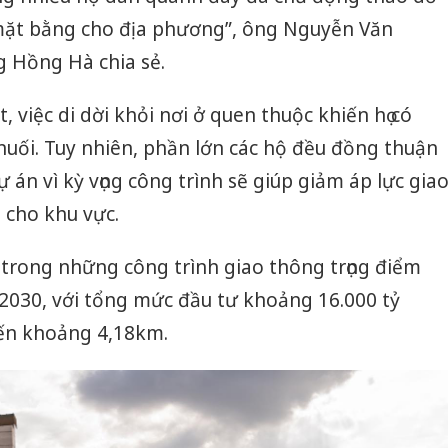
mặt bằng cho địa phương”, ông Nguyễn Văn
 Hồng Hà chia sẻ.
, việc di dời khỏi nơi ở quen thuộc khiến họ có
 nuối. Tuy nhiên, phần lớn các hộ đều đồng thuận
ự án vì kỳ vọng công trình sẽ giúp giảm áp lực gia
 cho khu vực.
trong những công trình giao thông trọng điểm
2030, với tổng mức đầu tư khoảng 16.000 tỷ
yến khoảng 4,18km.
Cà Mau:
công kh
sản phẩ