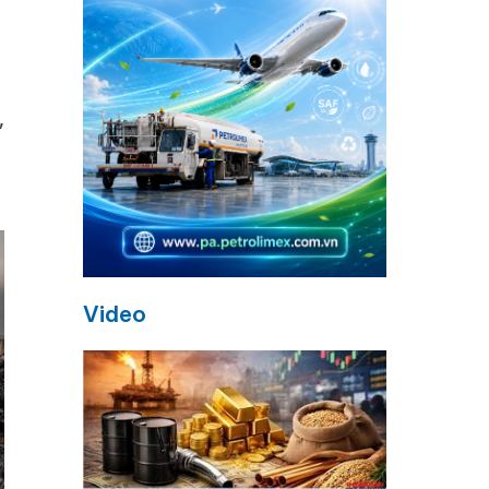
,
g
Video