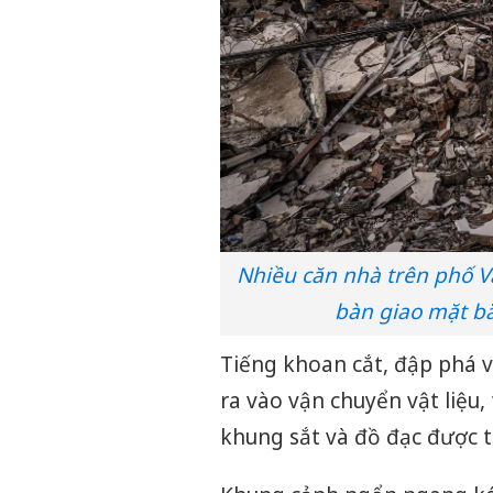
Nhiều căn nhà trên phố V
bàn giao mặt b
Tiếng khoan cắt, đập phá v
ra vào vận chuyển vật liệu,
khung sắt và đồ đạc được t