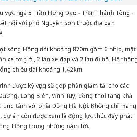
u vực ngã 5 Trần Hưng Đạo - Trần Thánh Tông -
kết nối với phố Nguyễn Sơn thuộc địa bàn
ề.
vượt sông Hồng dài khoảng 870m gồm 6 nhịp, mặt
n xe cơ giới, 2 làn xe đạp và 2 làn đi bộ. Hệ thốn
tổng chiều dài khoảng 1,42km.
rình được kỳ vọng sẽ góp phần giảm tải cho các
ương, Long Biên, Vĩnh Tuy; đồng thời tăng khả
 trung tâm với phía Đông Hà Nội. Không chỉ mang
, dự án còn được xem là động lực thúc đẩy phát
ờ sông Hồng trong những năm tới.