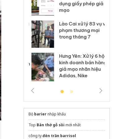
môi trường
dụng giấy phép giả
bả
anh
mạo
ki
 Thanh Hóa
Lào Cai xử lý 83 vụ vi
Cô
ại trong vụ
phạm thương mại
tìm
xuất, buôn
trong tháng 7
án
 sào giả
bá
Hưng Yên: Xử lý 6 hộ
óa: Tìm bị
Th
kinh doanh bán hàng
g vụ án buôn
hạ
giả mạo nhãn hiệu
h sữa
bá
Adidas, Nike
 giả
Mo
Bộ
barier
nhập khẩu
Top
Bàn thờ gỗ sồi
mới nhất
công ty
đèn trần barrisol