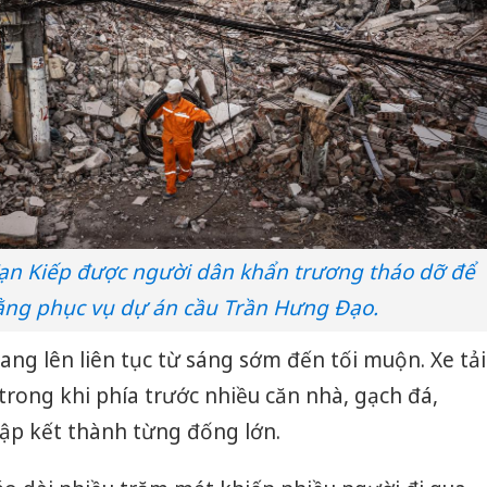
ạn Kiếp được người dân khẩn trương tháo dỡ để
ằng phục vụ dự án cầu Trần Hưng Đạo.
ang lên liên tục từ sáng sớm đến tối muộn. Xe tải
 trong khi phía trước nhiều căn nhà, gạch đá,
ập kết thành từng đống lớn.