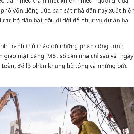
 dài nhiều trăm mét khiến nhiều người đi qua
 phố vốn đông đúc, san sát nhà dân nay xuất hiệ
 các hộ dân bắt đầu di dời để phục vụ dự án hạ
.
đình tranh thủ tháo dỡ những phần công trình
àn giao mặt bằng. Một số căn nhà chỉ sau vài ngày
 toàn, để lộ phần khung bê tông và những bức