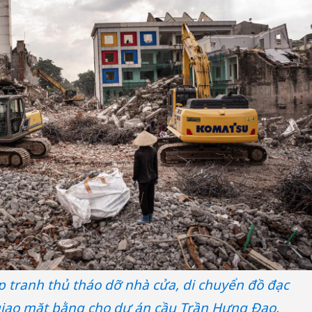
bảo vệ 
kinh do
Công an
tìm bị h
án sản 
bán yến
Thanh H
hại tron
bán bìn
Moyuum
 tranh thủ tháo dỡ nhà cửa, di chuyển đồ đạc
giao mặt bằng cho dự án cầu Trần Hưng Đạo.