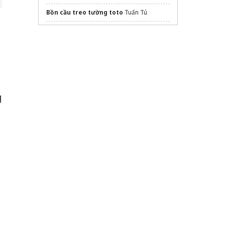
Bồn cầu treo tường toto
Tuấn Tú
thiết kế thi công phòng ngủ quận 9
CôngTy
https://suanhatrongoiantam.com/
chuyên nghiệp tiết kiệm
Nệm
giá tốt
g
bàn học cho trẻ tiểu học
Lắp đặt
Cửa lưới chống muỗi
Việt Anh
https://thegrandriveria.vn/
dán phim cách nhiệt ô tô
Sửa máy rửa bát bosch