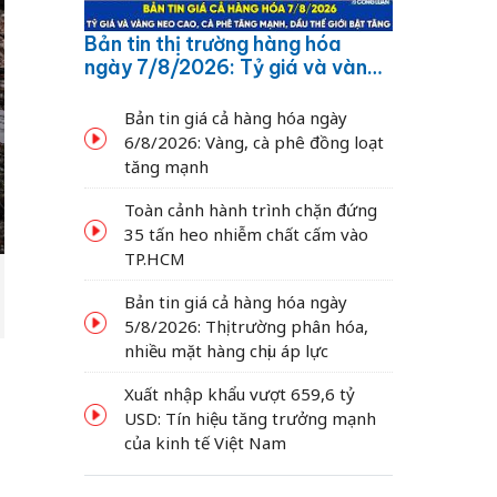
Bản tin thị trường hàng hóa
ngày 7/8/2026: Tỷ giá và vàng
neo cao, cà phê tăng mạnh,
dầu thế giới bật tăng
Bản tin giá cả hàng hóa ngày
6/8/2026: Vàng, cà phê đồng loạt
tăng mạnh
Toàn cảnh hành trình chặn đứng
35 tấn heo nhiễm chất cấm vào
TP.HCM
Bản tin giá cả hàng hóa ngày
5/8/2026: Thị trường phân hóa,
nhiều mặt hàng chịu áp lực
Xuất nhập khẩu vượt 659,6 tỷ
USD: Tín hiệu tăng trưởng mạnh
của kinh tế Việt Nam