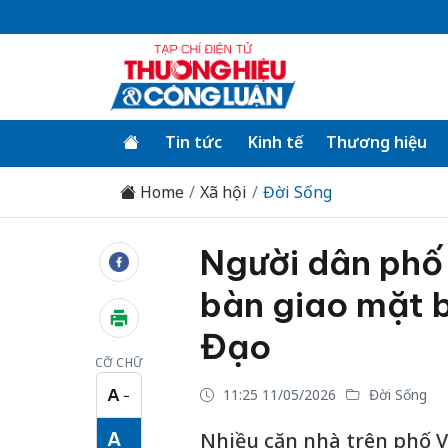
Tin tức
Kinh tế
Thương hiệu
Home
Xã hội
Đời Sống
Người dân phố
bàn giao mặt 
Đạo
CỠ CHỮ
A
11:25 11/05/2026
Đời Sống
−
Cỡ chữ nhỏ
A
Nhiều căn nhà trên phố 