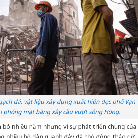
ch đá, vật liệu xây dựng xuất hiện dọc phố Vạn
i phóng mặt bằng xây cầu vượt sông Hồng.
ắn bó nhiều năm nhưng vì sự phát triển chung của
ùng nhiều hộ dân quanh đây đã chủ động tháo dỡ