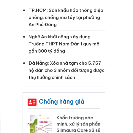
TP.HCM: Sân khấu hóa thông điệp
phòng, chống ma túy tại phường
An Phú Đông
Nghệ An khởi công xây dựng
Trường THPT Nam Đàn 1 quy mô
gần 300 tỷ đồng
o
Đà Nẵng: Xóa nhà tạm cho 5.757
hộ dân cho 3 nhóm đối tượng được
thụ hưởng chính sách
Chống hàng giả
 Tiêu hủy
Khẩn trương xác
Cà
ai hàng ngàn
minh, xử lý sản phẩm
cô
m nhập lậu,
Slimaura Care x3 sử
sả