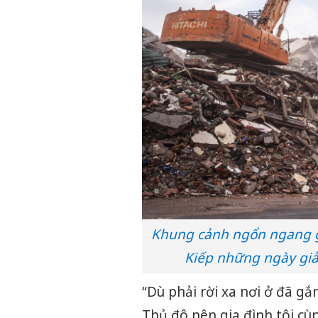
Khung cảnh ngổn ngang gạ
Kiếp những ngày giả
“Dù phải rời xa nơi ở đã g
Thủ đô nên gia đình tôi c