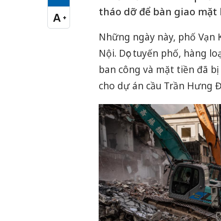
Cỡ chữ vừa
tháo dỡ để bàn giao mặt 
A
+
Cỡ chữ lớn
Những ngày này, phố Vạn K
Nội. Dọc tuyến phố, hàng l
ban công và mặt tiền đã b
cho dự án cầu Trần Hưng Đ