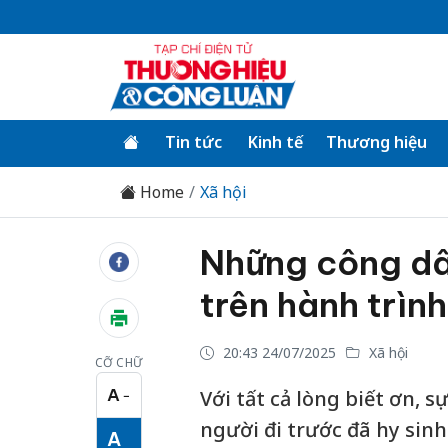
Tin tức
Kinh tế
Thương hiệu
Home
Xã hội
Những công dân
trên hành trình 
20:43 24/07/2025
Xã hội
CỠ CHỮ
A
Với tất cả lòng biết ơn, s
−
Cỡ chữ nhỏ
người đi trước đã hy sinh
A