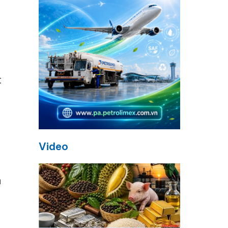
t
Video
à