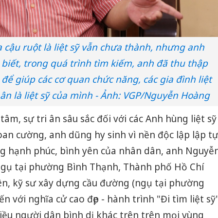
 cậu ruột là liệt sỹ vẫn chưa thành, nhưng anh
iết, trong quá trình tìm kiếm, anh đã thu thập
để giúp các cơ quan chức năng, các gia đình liệt
ân là liệt sỹ của mình - Ảnh: VGP/Nguyễn Hoàng
tâm, sự tri ân sâu sắc đối với các Anh hùng liệt sỹ
n cường, anh dũng hy sinh vì nền độc lập lập t
ống hạnh phúc, bình yên của nhân dân, anh Nguyễ
(ngụ tại phường Bình Thạnh, Thành phố Hồ Chí
n, kỹ sư xây dựng cầu đường (ngụ tại phường
 với nghĩa cử cao đẹp - hành trình "Đi tìm liệt sỹ
ều người dân bình dị khác trên trên mọi vùng