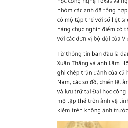
học công nghệ Texas và ngu
nhóm các anh đã tổng hợp
có mộ tập thể với số liệt s
hàng chục nghìn điểm có t
với các đơn vị bộ đội của 
Từ thông tin ban đầu là d
Xuân Thắng và anh Lâm Hồn
ghi chép trận đánh của cả 
Nam, các sơ đồ, chiến lệ, ả
và lưu trữ tại Đại học công
mộ tập thể trên ảnh vệ tinh
kiếm trên không ảnh trước