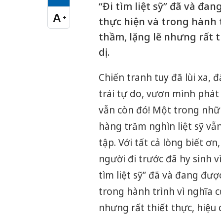
Cỡ chữ vừa
“Đi tìm liệt sỹ” đã và đan
A
+
thực hiện và trong hành t
Cỡ chữ lớn
thầm, lặng lẽ nhưng rất 
dị.
Chiến tranh tuy đã lùi xa, 
trái tự do, vươn mình phát
vẫn còn đó! Một trong nhữ
hàng trăm nghìn liệt sỹ vẫ
tập. Với tất cả lòng biết ơn
người đi trước đã hy sinh v
tìm liệt sỹ” đã và đang đượ
trong hành trình vì nghĩa c
nhưng rất thiết thực, hiệu