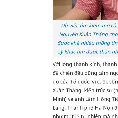
Dù việc tìm kiếm mộ của
Nguyễn Xuân Thắng cho b
được khá nhiều thông tin 
sỹ khác tìm được thân nh
Với lòng thành kính, thành 
đã chiến đấu dũng cảm ngoa
do của Tổ quốc, vì cuộc s
Xuân Thắng, kiến trúc sư 
Minh) và anh Lâm Hồng Tiê
Láng, Thành phố Hà Nội) đến
như một lẽ tự nhiên mà nhi