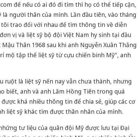
m để nếu có ai đó đi tìm thì họ có thể tiếp cận,
sỹ là người thân của mình. Lần đầu tiên, vào tháng
tôi trao đổi với nhau để tìm thông tin về diễn
đơn vị và liệt sỹ bộ đội Việt Nam hy sinh tại đầu
t Mậu Thân 1968 sau khi anh Nguyễn Xuân Thắng
rí mộ tập thể liệt sỹ từ cựu chiến binh Mỹ", anh
u ruột là liệt sỹ nến nay vẫn chưa thành, nhưng
o biết, anh và anh Lâm Hồng Tiên trong quá
 được khá nhiều thông tin để chia sẻ, giúp các cơ
nh liệt sỹ khác tìm được thân nhân của mình.
hững tư liệu của quân đội Mỹ được lưu tại Đại
Cà Mau:
công kh