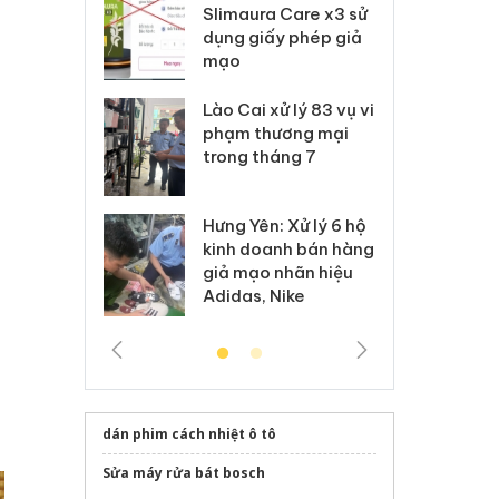
m nhập lậu,
Slimaura Care x3 sử
sả
môi trường
dụng giấy phép giả
bả
anh
mạo
ki
 Thanh Hóa
Lào Cai xử lý 83 vụ vi
Cô
ại trong vụ
phạm thương mại
tìm
xuất, buôn
trong tháng 7
án
 sào giả
bá
Hưng Yên: Xử lý 6 hộ
óa: Tìm bị
Th
kinh doanh bán hàng
g vụ án buôn
hạ
giả mạo nhãn hiệu
h sữa
bá
Adidas, Nike
 giả
Mo
dán phim cách nhiệt ô tô
Sửa máy rửa bát bosch