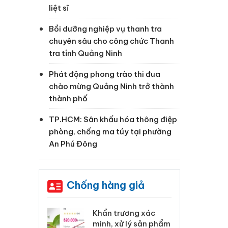
liệt sĩ
Bồi dưỡng nghiệp vụ thanh tra
chuyên sâu cho công chức Thanh
tra tỉnh Quảng Ninh
Phát động phong trào thi đua
chào mừng Quảng Ninh trở thành
thành phố
TP.HCM: Sân khấu hóa thông điệp
phòng, chống ma túy tại phường
An Phú Đông
Chống hàng giả
 Tiêu hủy
Khẩn trương xác
Cà
ai hàng ngàn
minh, xử lý sản phẩm
cô