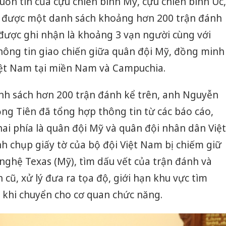
ồn tin của cựu chiến binh Mỹ, cựu chiến binh Úc,
sản phẩ
 được một danh sách khoảng hơn 200 trận đánh
bảo vệ 
kinh do
ĩ được ghi nhận là khoảng 3 vạn người cùng với
hông tin giao chiến giữa quân đội Mỹ, đồng minh
Công an
tìm bị h
Việt Nam tại miền Nam và Campuchia.
án sản 
bán yến
anh sách hơn 200 trận đánh kể trên, anh Nguyễn
Thanh H
g Tiên đã tổng hợp thông tin từ các báo cáo,
hại tron
bán bìn
hai phía là quân đội Mỹ và quân đội nhân dân Việt
Moyuum
nh chụp giấy tờ của bộ đội Việt Nam bị chiếm giữ
 nghệ Texas (Mỹ), tìm dấu vết của trận đánh và
 cũ, xử lý đưa ra tọa độ, giới hạn khu vực tìm
 khi chuyển cho cơ quan chức năng.