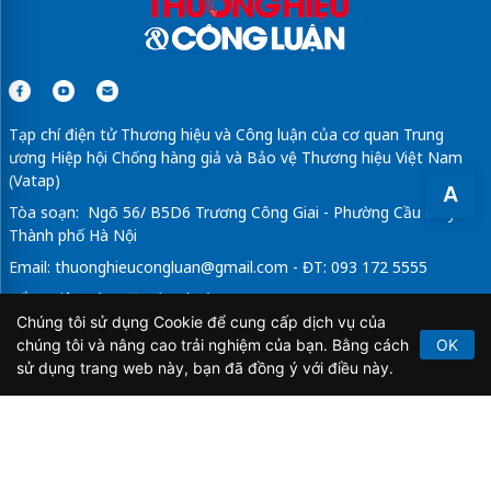
Tạp chí điện tử Thương hiệu và Công luận của cơ quan Trung
ương Hiệp hội Chống hàng giả và Bảo vệ Thương hiệu Việt Nam
(Vatap)
A
Tòa soạn: Ngõ 56/ B5D6 Trương Công Giai - Phường Cầu Giấy -
Thành phố Hà Nội
Email:
thuonghieucongluan@gmail.com
- ĐT: 093 172 5555
Tổng Biên Tập: Vũ Đức Thuận
Chúng tôi sử dụng Cookie để cung cấp dịch vụ của
Giấy phép hoạt động báo chí điện tử số 64/GP-BTTTT do Bộ
chúng tôi và nâng cao trải nghiệm của bạn. Bằng cách
OK
Thông tin và Truyền thông cấp ngày 21/2/2020.
sử dụng trang web này, bạn đã đồng ý với điều này.
Copyright © 2026
TẠP CHÍ THƯƠNG HIỆU & CÔNG
LUẬN
. All Rights Reserved.