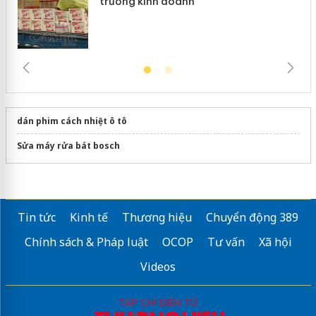
trường kinh doanh
dán phim cách nhiệt ô tô
Sửa máy rửa bát bosch
Tin tức
Kinh tế
Thương hiệu
Chuyển động 389
Chính sách & Pháp luật
OCOP
Tư vấn
Xã hội
Videos