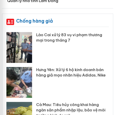
Quản lý nhà tỉnh Lâm Đồng
Chống hàng giả
 án
Lào Cai xử lý 83 vụ vi phạm thương
mại trong tháng 7
n
y
Hưng Yên: Xử lý 6 hộ kinh doanh bán
hàng giả mạo nhãn hiệu Adidas, Nike
Cà Mau: Tiêu hủy công khai hàng
ngàn sản phẩm nhập lậu, bảo vệ môi