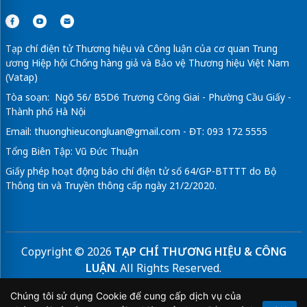
Tạp chí điện tử Thương hiệu và Công luận của cơ quan Trung
ương Hiệp hội Chống hàng giả và Bảo vệ Thương hiệu Việt Nam
(Vatap)
Tòa soạn: Ngõ 56/ B5D6 Trương Công Giai - Phường Cầu Giấy -
Thành phố Hà Nội
Email:
thuonghieucongluan@gmail.com
- ĐT: 093 172 5555
Tổng Biên Tập: Vũ Đức Thuận
Giấy phép hoạt động báo chí điện tử số 64/GP-BTTTT do Bộ
Thông tin và Truyền thông cấp ngày 21/2/2020.
Copyright © 2026
TẠP CHÍ THƯƠNG HIỆU & CÔNG
LUẬN
. All Rights Reserved.
Bản quyền thuộc Tạp chí Thương hiệu và Công luận. Cấm
Chúng tôi sử dụng Cookie để cung cấp dịch vụ của
sao chép dưới mọi hình thức nếu không có sự chấp thuận