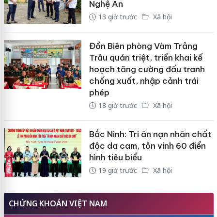
Nghệ An
13 giờ trước
Xã hội
Đồn Biên phòng Vàm Trảng
Trâu quán triệt, triển khai kế
hoạch tăng cường đấu tranh
chống xuất, nhập cảnh trái
phép
18 giờ trước
Xã hội
Bắc Ninh: Tri ân nạn nhân chất
độc da cam, tôn vinh 60 điển
hình tiêu biểu
19 giờ trước
Xã hội
CHỨNG KHOÁN VIỆT NAM