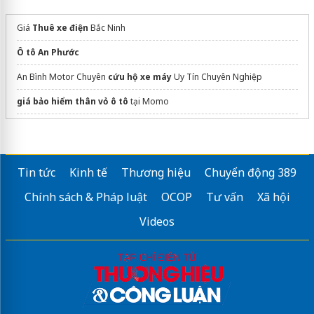
Giá
Thuê xe điện
Bắc Ninh
Ô tô An Phước
An Bình Motor Chuyên
cứu hộ xe máy
Uy Tín Chuyên Nghiệp
giá bảo hiểm thân vỏ ô tô
tại Momo
dán phim cách nhiệt ô tô
Đại lý xe
Lexus Long Biên
Đại lý chính hãng
Tin tức
Kinh tế
Thương hiệu
Chuyển động 389
Sửa máy rửa bát bosch
Chính sách & Pháp luật
OCOP
Tư vấn
Xã hội
Đại lý uỷ quyền NTN
Videos