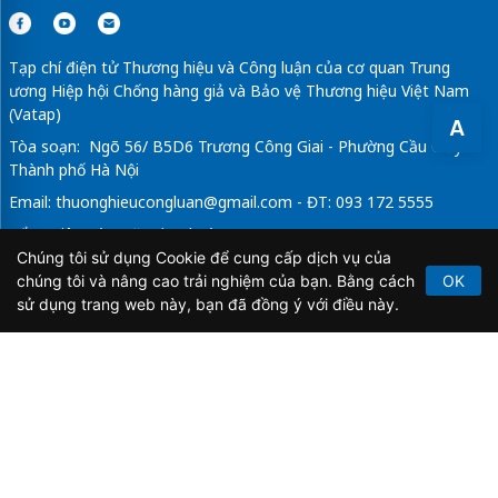
Tạp chí điện tử Thương hiệu và Công luận của cơ quan Trung
ương Hiệp hội Chống hàng giả và Bảo vệ Thương hiệu Việt Nam
(Vatap)
A
Tòa soạn: Ngõ 56/ B5D6 Trương Công Giai - Phường Cầu Giấy -
Thành phố Hà Nội
Email:
thuonghieucongluan@gmail.com
- ĐT: 093 172 5555
Tổng Biên Tập: Vũ Đức Thuận
Chúng tôi sử dụng Cookie để cung cấp dịch vụ của
Giấy phép hoạt động báo chí điện tử số 64/GP-BTTTT do Bộ
chúng tôi và nâng cao trải nghiệm của bạn. Bằng cách
OK
Thông tin và Truyền thông cấp ngày 21/2/2020.
sử dụng trang web này, bạn đã đồng ý với điều này.
Copyright © 2026
TẠP CHÍ THƯƠNG HIỆU & CÔNG
LUẬN
. All Rights Reserved.
Bản quyền thuộc Tạp chí Thương hiệu và Công luận. Cấm
sao chép dưới mọi hình thức nếu không có sự chấp thuận