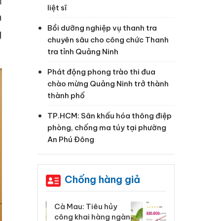
m
liệt sĩ
à
Bồi dưỡng nghiệp vụ thanh tra
g
chuyên sâu cho công chức Thanh
tra tỉnh Quảng Ninh
Phát động phong trào thi đua
chào mừng Quảng Ninh trở thành
thành phố
TP.HCM: Sân khấu hóa thông điệp
phòng, chống ma túy tại phường
An Phú Đông
Chống hàng giả
 Tiêu hủy
Khẩn trương xác
Cà
ai hàng ngàn
minh, xử lý sản phẩm
cô