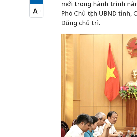
Cỡ chữ vừa
mới trong hành trình nân
A
+
Phó Chủ tịch UBND tỉnh, 
Cỡ chữ lớn
Dũng chủ trì.