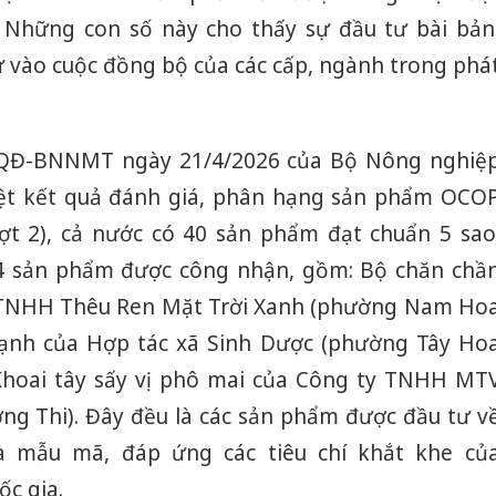
. Những con số này cho thấy sự đầu tư bài bản
 vào cuộc đồng bộ của các cấp, ngành trong phá
/QĐ-BNNMT ngày 21/4/2026 của Bộ Nông nghiệ
ệt kết quả đánh giá, phân hạng sản phẩm OCO
ợt 2), cả nước có 40 sản phẩm đạt chuẩn 5 sao
4 sản phẩm được công nhận, gồm: Bộ chăn chầ
 TNHH Thêu Ren Mặt Trời Xanh (phường Nam Ho
Hạnh của Hợp tác xã Sinh Dược (phường Tây Ho
 Khoai tây sấy vị phô mai của Công ty TNHH MT
g Thi). Đây đều là các sản phẩm được đầu tư v
à mẫu mã, đáp ứng các tiêu chí khắt khe củ
c gia.