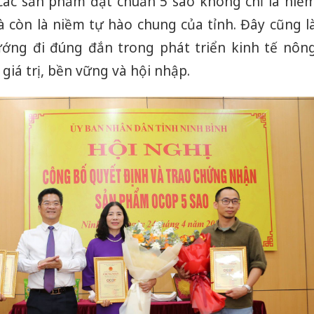
các sản phẩm đạt chuẩn 5 sao không chỉ là niề
à còn là niềm tự hào chung của tỉnh. Đây cũng l
ớng đi đúng đắn trong phát triển kinh tế nôn
iá trị, bền vững và hội nhập.
Cà Mau:
công kh