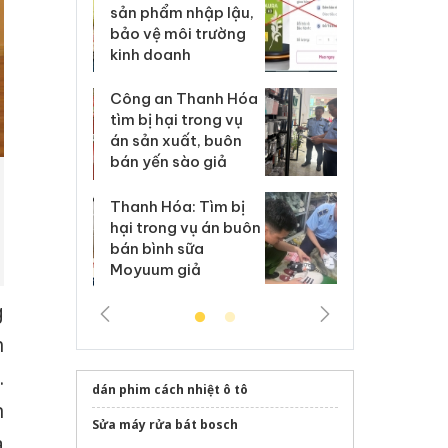
m nhập lậu,
Slimaura Care x3 sử
sả
môi trường
dụng giấy phép giả
bả
anh
mạo
ki
 Thanh Hóa
Lào Cai xử lý 83 vụ vi
Cô
ại trong vụ
phạm thương mại
tìm
xuất, buôn
trong tháng 7
án
 sào giả
bá
Hưng Yên: Xử lý 6 hộ
óa: Tìm bị
Th
kinh doanh bán hàng
g vụ án buôn
hạ
giả mạo nhãn hiệu
h sữa
bá
Adidas, Nike
 giả
Mo
g
h
.
dán phim cách nhiệt ô tô
n
Sửa máy rửa bát bosch
à