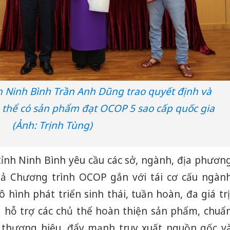
sản phẩ
bảo vệ 
kinh do
Công an
tìm bị h
án sản 
bán yến
h Ninh Bình Trần Anh Dũng trao quyết định và
Thanh H
 thể có sản phẩm đạt OCOP 5 sao cấp quốc gia
hại tron
(Ảnh: Trịnh Tùng)
bán bìn
Moyuum
tỉnh Ninh Bình yêu cầu các sở, ngành, địa phươn
quả Chương trình OCOP gắn với tái cơ cấu ngàn
hình phát triển sinh thái, tuần hoàn, đa giá trị
 hỗ trợ các chủ thể hoàn thiện sản phẩm, chuẩ
 thương hiệu, đẩy mạnh truy xuất nguồn gốc v