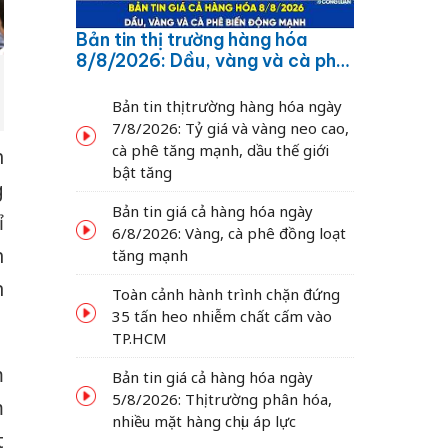
Bản tin thị trường hàng hóa
8/8/2026: Dầu, vàng và cà phê
biến động mạnh
Bản tin thị trường hàng hóa ngày
7/8/2026: Tỷ giá và vàng neo cao,
cà phê tăng mạnh, dầu thế giới
h
bật tăng
g
Bản tin giá cả hàng hóa ngày
ỉ
6/8/2026: Vàng, cà phê đồng loạt
h
tăng mạnh
n
Toàn cảnh hành trình chặn đứng
35 tấn heo nhiễm chất cấm vào
TP.HCM
m
Bản tin giá cả hàng hóa ngày
5/8/2026: Thị trường phân hóa,
m
nhiều mặt hàng chịu áp lực
t