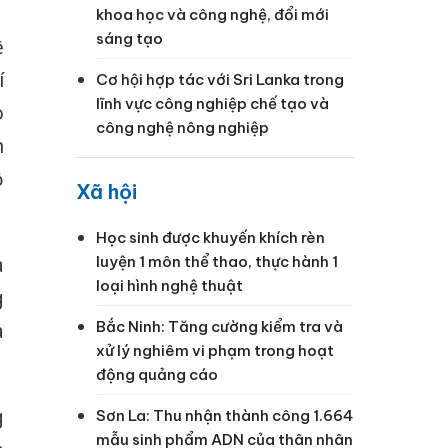
khoa học và công nghệ, đổi mới
sáng tạo
ệ
í
Cơ hội hợp tác với Sri Lanka trong
lĩnh vực công nghiệp chế tạo và
o
công nghệ nông nghiệp
n
ồ
Xã hội
Học sinh được khuyến khích rèn
luyện 1 môn thể thao, thực hành 1
à
loại hình nghệ thuật
g
Bắc Ninh: Tăng cường kiểm tra và
à
xử lý nghiêm vi phạm trong hoạt
động quảng cáo
g
Sơn La: Thu nhận thành công 1.664
mẫu sinh phẩm ADN của thân nhân