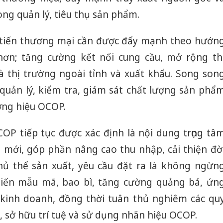
ng quản lý, tiêu thụ sản phẩm.
c tiến thương mại cần được đẩy mạnh theo hướn
hơn; tăng cường kết nối cung cầu, mở rộng th
là thị trường ngoài tỉnh và xuất khẩu. Song son
t quản lý, kiểm tra, giám sát chất lượng sản phẩ
ơng hiệu OCOP.
COP tiếp tục được xác định là nội dung trọng tâ
mới, góp phần nâng cao thu nhập, cải thiện đờ
hủ thể sản xuất, yêu cầu đặt ra là không ngừn
 tiến mẫu mã, bao bì, tăng cường quảng bá, ứn
kinh doanh, đồng thời tuân thủ nghiêm các qu
 sở hữu trí tuệ và sử dụng nhãn hiệu OCOP.