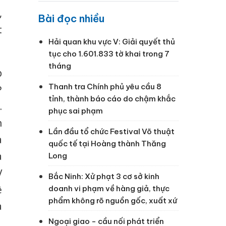
,
Bài đọc nhiều
t
Hải quan khu vực V: Giải quyết thủ
tục cho 1.601.833 tờ khai trong 7
tháng
p
Thanh tra Chính phủ yêu cầu 8
P
tỉnh, thành báo cáo do chậm khắc
.
phục sai phạm
n
Lần đầu tổ chức Festival Võ thuật
a
quốc tế tại Hoàng thành Thăng
a
Long
V
Bắc Ninh: Xử phạt 3 cơ sở kinh
ề
doanh vi phạm về hàng giả, thực
phẩm không rõ nguồn gốc, xuất xứ
a
Ngoại giao - cầu nối phát triển