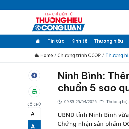
Tin tức
Kinh tế
Thương hiệu
Home
Chương trình OCOP
Thương h
Ninh Bình: Th
chuẩn 5 sao q
09:35 25/04/2026
Thương hiệ
CỠ CHỮ
A
UBND tỉnh Ninh Bình vừa 
−
Cỡ chữ nhỏ
Chứng nhận sản phẩm OCO
A