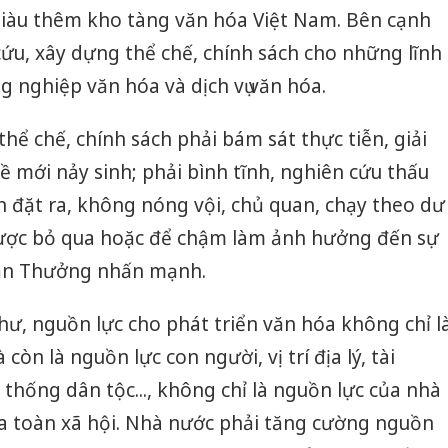
 giàu thêm kho tàng văn hóa Việt Nam. Bên cạnh
cứu, xây dựng thể chế, chính sách cho những lĩnh
g nghiệp văn hóa và dịch vụ văn hóa.
hể chế, chính sách phải bám sát thực tiễn, giải
ề mới nảy sinh; phải bình tĩnh, nghiên cứu thấu
 đặt ra, không nóng vội, chủ quan, chạy theo dư
ược bỏ qua hoặc để chậm làm ảnh hưởng đến sự
 Văn Thưởng nhấn mạnh.
ư, nguồn lực cho phát triển văn hóa không chỉ l
Công an
tìm bị h
 còn là nguồn lực con người, vị trí địa lý, tài
án sản 
thống dân tộc..., không chỉ là nguồn lực của nhà
bán yến
a toàn xã hội. Nhà nước phải tăng cường nguồn
Thanh H