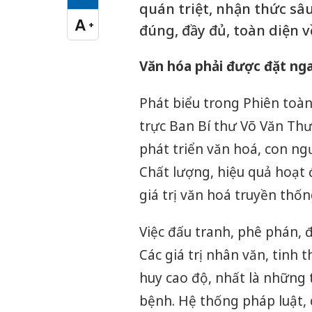
Cỡ chữ vừa
quán triệt, nhận thức sâu 
A
+
đúng, đầy đủ, toàn diện v
Cỡ chữ lớn
Văn hóa phải được đặt ngan
Phát biểu trong Phiên toà
trực Ban Bí thư Võ Văn Th
phát triển văn hoá, con ng
Chất lượng, hiệu quả hoạt
giá trị văn hoá truyền thố
Việc đấu tranh, phê phán, đẩ
Các giá trị nhân văn, tinh
huy cao độ, nhất là những 
bệnh. Hệ thống pháp luật, 