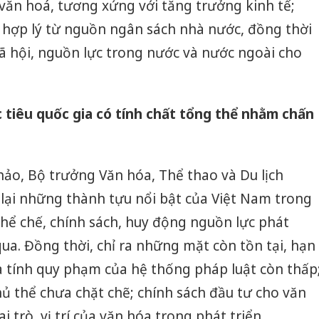
 văn hoá, tương xứng với tăng trưởng kinh tế;
hại tron
bán bìn
hợp lý từ nguồn ngân sách nhà nước, đồng thời
Moyuum
ã hội, nguồn lực trong nước và nước ngoài cho
An Gian
chủ mưu
bán hàng
Quốc ra
tiêu quốc gia có tính chất tổng thể nhằm chấn
thảo, Bộ trưởng Văn hóa, Thể thao và Du lịch
ại những thành tựu nổi bật của Việt Nam trong
thể chế, chính sách, huy động nguồn lực phát
a. Đồng thời, chỉ ra những mặt còn tồn tại, hạn
và tính quy phạm của hệ thống pháp luật còn thấp
hủ thể chưa chặt chẽ; chính sách đầu tư cho văn
 trò, vị trí của văn hóa trong phát triển…