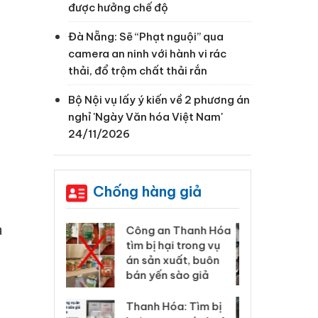
được hưởng chế độ
Đà Nẵng: Sẽ “Phạt nguội” qua
camera an ninh với hành vi rác
thải, đổ trộm chất thải rắn
Bộ Nội vụ lấy ý kiến về 2 phương án
nghỉ 'Ngày Văn hóa Việt Nam'
24/11/2026
Chống hàng giả
à
 Thanh Hóa
Lào Cai xử lý 83 vụ vi
Cô
ại trong vụ
phạm thương mại
tìm
xuất, buôn
trong tháng 7
án
 sào giả
bá
Hưng Yên: Xử lý 6 hộ
óa: Tìm bị
Th