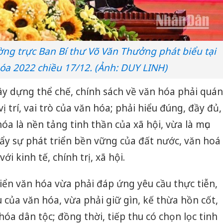
ường trực Ban Bí thư Võ Văn Thưởng phát biểu tại
óa 2022 chiều 17/12. (Ảnh: DUY LINH)
ây dựng thể chế, chính sách về văn hóa phải quán
vị trí, vai trò của văn hóa; phải hiểu đúng, đầy đủ,
óa là nền tảng tinh thần của xã hội, vừa là mục
 đẩy sự phát triển bền vững của đất nước, văn hoá
i kinh tế, chính trị, xã hội.
riển văn hóa vừa phải đáp ứng yêu cầu thực tiễn,
ù của văn hóa, vừa phải giữ gìn, kế thừa hồn cốt,
 hóa dân tộc; đồng thời, tiếp thu có chọn lọc tinh