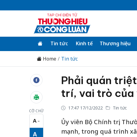
Tin tức
Kinh tế
Thương hiệu
Home
Tin tức
Phải quán triệt
trí, vai trò củ
17:47 17/12/2022
Tin tức
CỠ CHỮ
A
Ủy viên Bộ Chính trị, Th
−
Cỡ chữ nhỏ
mạnh, trong quá trình xâ
A