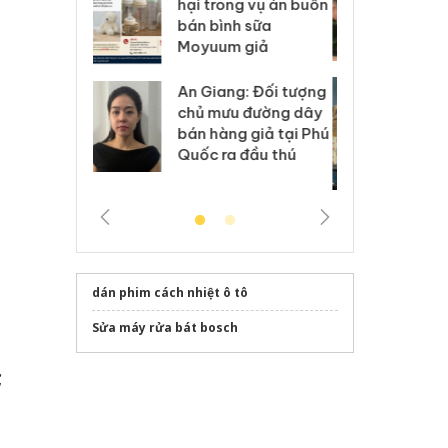
kinh doanh bán hàng
g vụ án buôn
hạ
giả mạo nhãn hiệu
h sữa
bá
Adidas, Nike
 giả
Mo
Cà Mau: Tiêu hủy
g: Đối tượng
An
công khai hàng ngàn
 đường dây
ch
sản phẩm nhập lậu,
 giả tại Phú
bá
bảo vệ môi trường
 đầu thú
Qu
kinh doanh
dán phim cách nhiệt ô tô
Sửa máy rửa bát bosch
;