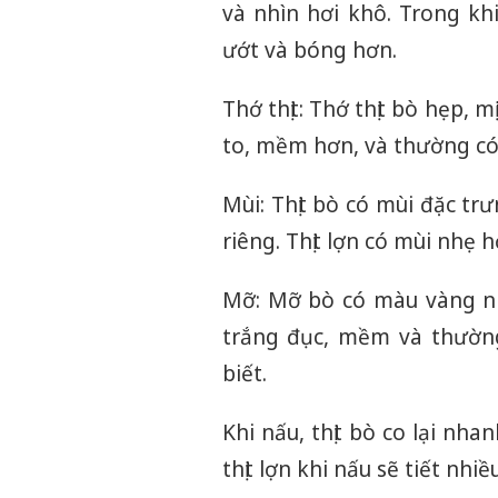
và nhìn hơi khô. Trong kh
ướt và bóng hơn.
Thớ thịt: Thớ thịt bò hẹp, m
to, mềm hơn, và thường có
Mùi: Thịt bò có mùi đặc tr
riêng. Thịt lợn có mùi nhẹ h
Mỡ: Mỡ bò có màu vàng nh
trắng đục, mềm và thường 
biết.
Khi nấu, thịt bò co lại nh
thịt lợn khi nấu sẽ tiết nh