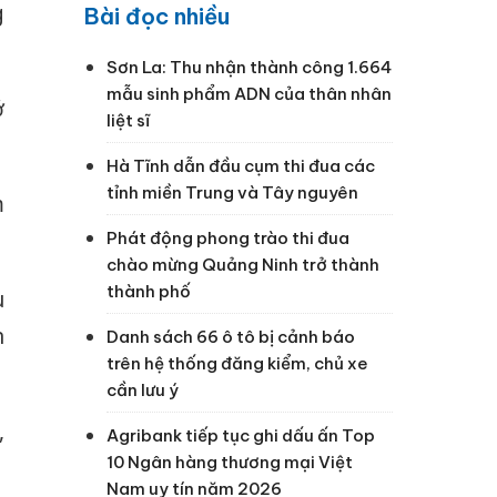
g
Bài đọc nhiều
Sơn La: Thu nhận thành công 1.664
mẫu sinh phẩm ADN của thân nhân
ớ
liệt sĩ
Hà Tĩnh dẫn đầu cụm thi đua các
tỉnh miền Trung và Tây nguyên
m
Phát động phong trào thi đua
chào mừng Quảng Ninh trở thành
thành phố
u
n
Danh sách 66 ô tô bị cảnh báo
trên hệ thống đăng kiểm, chủ xe
cần lưu ý
,
Agribank tiếp tục ghi dấu ấn Top
10 Ngân hàng thương mại Việt
Nam uy tín năm 2026