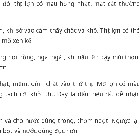
i đó, thịt lợn có màu hồng nhạt, mặt cắt thườn
ịn, khi sờ vào cảm thấy chắc và khô. Thịt lợn có th
 mỡ xen kẽ.
ưng hơi nồng, ngai ngái, khi nấu lên dậy mùi thơ
ơn.
ạt, mềm, dính chặt vào thớ thịt. Mỡ lợn có mà
tách rời khỏi thịt. Đây là dấu hiệu rất dễ nhậ
anh và cho nước dùng trong, thơm ngọt. Ngược lại
iều bọt và nước dùng đục hơn.