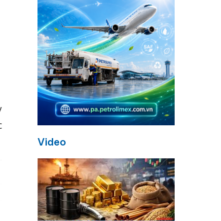
y
c
Video