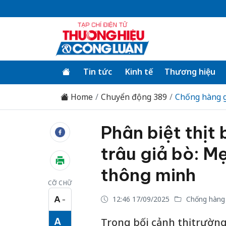
Tin tức
Kinh tế
Thương hiệu
Home
Chuyển động 389
Chống hàng g
Phân biệt thịt b
trâu giả bò: 
thông minh
CỠ CHỮ
A
12:46 17/09/2025
Chống hàng 
−
Cỡ chữ nhỏ
A
Trong bối cảnh thị trườn