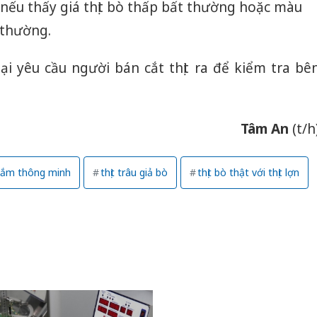
 nếu thấy giá thịt bò thấp bất thường hoặc màu
 thường.
ại yêu cầu người bán cắt thịt ra để kiểm tra bê
Tâm An
(t/h
ắm thông minh
thịt trâu giả bò
thịt bò thật với thịt lợn