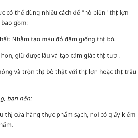
bảo vệ 
kinh do
 có thể dùng nhiều cách để "hô biến" thịt lợn
ò, bao gồm:
Công an
tìm bị h
án sản 
ất: Nhằm tạo màu đỏ đậm giống thịt bò.
bán yến
hơn, giữ được lâu và tạo cảm giác thịt tươi.
Thanh H
hại tron
bán bìn
mỏng và trộn thịt bò thật với thịt lợn hoặc thịt trâu
Moyuum
g, bạn nên:
êu thị, cửa hàng thực phẩm sạch, nơi có giấy kiểm
phẩm.