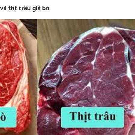
và thịt trâu giả bò