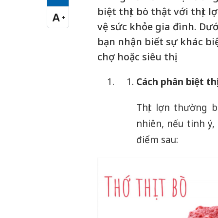
Cỡ chữ vừa
biệt thịt bò thật với thịt 
A
+
Cỡ chữ lớn
vệ sức khỏe gia đình. Dư
bạn nhận biết sự khác bi
chợ hoặc siêu thị.
Cách phân biệt thịt
Thịt lợn thường 
nhiên, nếu tinh ý
điểm sau: