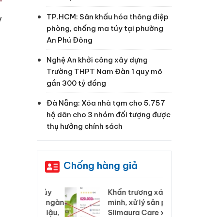
TP.HCM: Sân khấu hóa thông điệp
y
phòng, chống ma túy tại phường
An Phú Đông
Nghệ An khởi công xây dựng
Trường THPT Nam Đàn 1 quy mô
gần 300 tỷ đồng
Đà Nẵng: Xóa nhà tạm cho 5.757
hộ dân cho 3 nhóm đối tượng được
i
thụ hưởng chính sách
Chống hàng giả
 Tiêu hủy
Khẩn trương xác
Cà
ai hàng ngàn
minh, xử lý sản phẩm
cô
m nhập lậu,
Slimaura Care x3 sử
sả