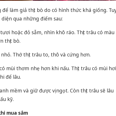
 để làm giả thịt bò do có hình thức khá giống. Tu
n diện qua những điểm sau:
 tươi hoặc đỏ sẫm, nhìn khô ráo. Thịt trâu có màu
 thịt bò.
i nhỏ. Thớ thịt trâu to, thô và cứng hơn.
bò có mùi thơm nhẹ hơn khi nấu. Thịt trâu có mùi hơ
hi để lâu.
hanh mềm và giữ được vị ngọt. Còn thịt trâu sẽ lâu
ấu kỹ.
Cà Mau:
công kh
khi mua sắm
sản phẩ