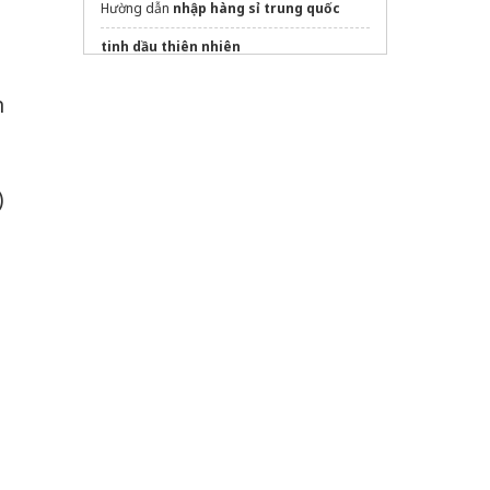
Hường dẫn
nhập hàng sỉ trung quốc
tinh dầu thiên nhiên
dán phim cách nhiệt ô tô
n
Bạn Cần Tìm
Shop Hoa tươi Tân Bình
Gọi
Ngay Nhé
Sửa máy rửa bát bosch
)
Nệm