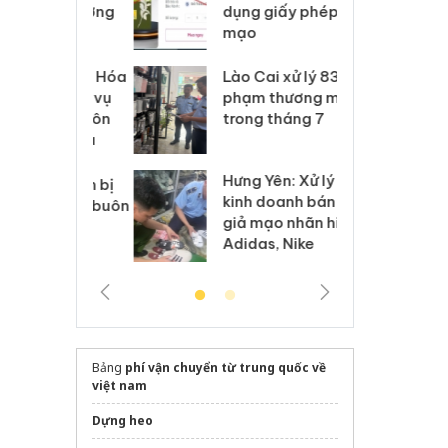
môi trường
dụng giấy phép giả
bả
anh
mạo
ki
 Thanh Hóa
Lào Cai xử lý 83 vụ vi
Cô
ại trong vụ
phạm thương mại
tìm
xuất, buôn
trong tháng 7
án
 sào giả
bá
Hưng Yên: Xử lý 6 hộ
óa: Tìm bị
Th
kinh doanh bán hàng
g vụ án buôn
hạ
giả mạo nhãn hiệu
h sữa
bá
Adidas, Nike
 giả
Mo
Bảng
phí vận chuyển từ trung quốc về
việt nam
Dựng heo