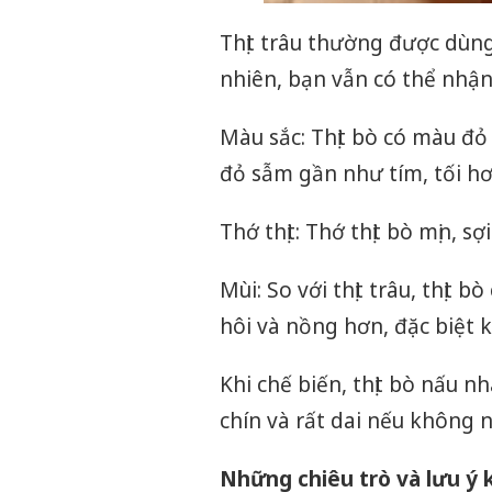
Thịt trâu thường được dùng
nhiên, bạn vẫn có thể nhậ
Màu sắc: Thịt bò có màu đỏ
đỏ sẫm gần như tím, tối hơn
Thớ thịt: Thớ thịt bò mịn, sợ
Mùi: So với thịt trâu, thịt 
hôi và nồng hơn, đặc biệt k
Khi chế biến, thịt bò nấu n
chín và rất dai nếu không n
Những chiêu trò và lưu ý 