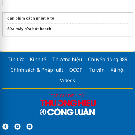
dán phim cách nhiệt ô tô
Sửa máy rửa bát bosch
Tin tức
Kinh tế
Thương hiệu
Chuyển động 389
Chính sách & Pháp luật
OCOP
Tư vấn
Xã hội
Videos