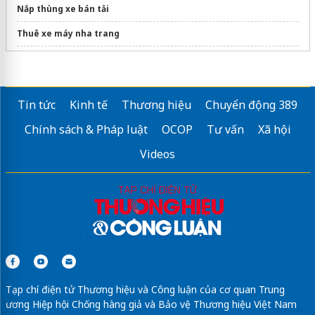
Nắp thùng xe bán tải
Thuê xe máy nha trang
Cung cấp gia công kim loại titanium
Thuê xe tải chở hàng
Tin tức
Kinh tế
Thương hiệu
Chuyển động 389
Sửa máy rửa bát bosch
Chính sách & Pháp luật
OCOP
Tư vấn
Xã hội
Vòng bi
Videos
Tạp chí điện tử Thương hiệu và Công luận của cơ quan Trung
ương Hiệp hội Chống hàng giả và Bảo vệ Thương hiệu Việt Nam