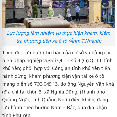
Lực lượng làm nhiệm vụ thực hiện khám, kiểm
tra phương tiện xe ô tô (Ảnh: T.Nhanh)
Theo đó, từ nguồn tin báo của cơ sở và bằng các
biện pháp nghiệp vụ, Đội QLTT số 3 (Cục QLTT tỉnh
Phú Yên) phối hợp với Công an tỉnh Phú Yên tiến
hành dừng, khám phương tiện vận tải xe ô tô
mang biển số 76C-049.13, do ông Nguyễn Văn Khá
(địa chỉ tại thôn 3, xã Nghĩa Dũng, (thành phố
Quảng Ngãi, tỉnh Quảng Ngãi) điều khiển, đang
lưu hành theo hướng Nam – Bắc, qua địa phận
tỉnh Phú Yên.