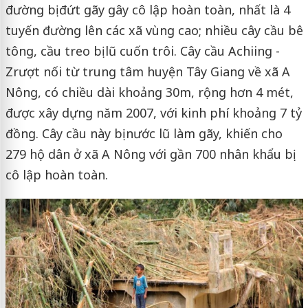
đường bị đứt gãy gây cô lập hoàn toàn, nhất là 4
tuyến đường lên các xã vùng cao; nhiều cây cầu bê
tông, cầu treo bị lũ cuốn trôi. Cây cầu Achiing -
Zrượt nối từ trung tâm huyện Tây Giang về xã A
Nông, có chiều dài khoảng 30m, rộng hơn 4 mét,
được xây dựng năm 2007, với kinh phí khoảng 7 tỷ
đồng. Cây cầu này bị nước lũ làm gãy, khiến cho
279 hộ dân ở xã A Nông với gần 700 nhân khẩu bị
cô lập hoàn toàn.