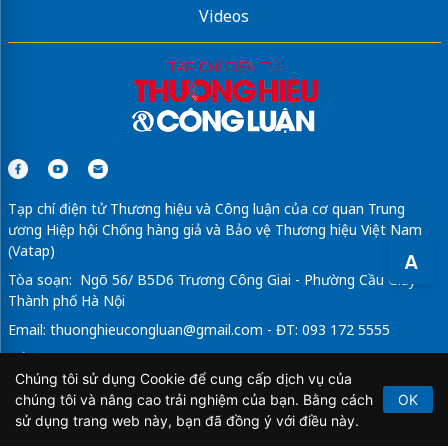
Videos
Tạp chí điện tử Thương hiệu và Công luận của cơ quan Trung
ương Hiệp hội Chống hàng giả và Bảo vệ Thương hiệu Việt Nam
(Vatap)
A
Tòa soạn: Ngõ 56/ B5D6 Trương Công Giai - Phường Cầu Giấy -
Thành phố Hà Nội
Email:
thuonghieucongluan@gmail.com
- ĐT: 093 172 5555
Tổng Biên Tập: Vũ Đức Thuận
Chúng tôi sử dụng Cookie để cung cấp dịch vụ của
Giấy phép hoạt động báo chí điện tử số 64/GP-BTTTT do Bộ
chúng tôi và nâng cao trải nghiệm của bạn. Bằng cách
OK
Thông tin và Truyền thông cấp ngày 21/2/2020.
sử dụng trang web này, bạn đã đồng ý với điều này.