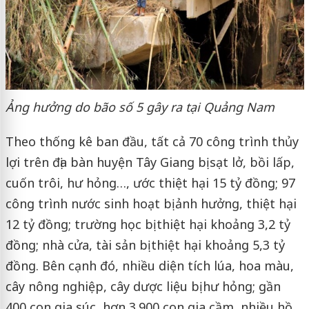
Ảng hưởng do bão số 5 gây ra tại Quảng Nam
Theo thống kê ban đầu, tất cả 70 công trình thủy
lợi trên địa bàn huyện Tây Giang bị sạt lở, bồi lấp,
cuốn trôi, hư hỏng…, ước thiệt hại 15 tỷ đồng; 97
công trình nước sinh hoạt bị ảnh hưởng, thiệt hại
12 tỷ đồng; trường học bị thiệt hại khoảng 3,2 tỷ
đồng; nhà cửa, tài sản bị thiệt hại khoảng 5,3 tỷ
đồng. Bên cạnh đó, nhiều diện tích lúa, hoa màu,
cây nông nghiệp, cây dược liệu bị hư hỏng; gần
400 con gia súc, hơn 3.900 con gia cầm, nhiều hồ