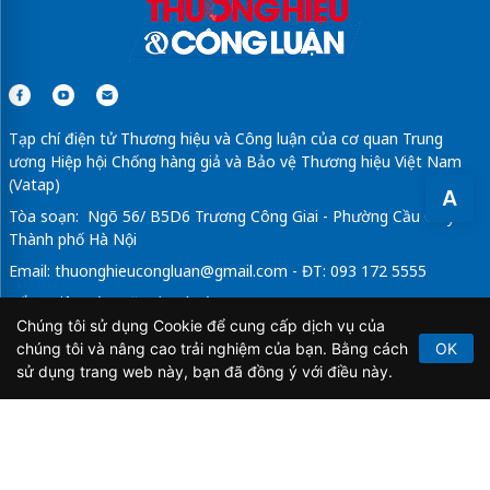
Tạp chí điện tử Thương hiệu và Công luận của cơ quan Trung
ương Hiệp hội Chống hàng giả và Bảo vệ Thương hiệu Việt Nam
(Vatap)
A
Tòa soạn: Ngõ 56/ B5D6 Trương Công Giai - Phường Cầu Giấy -
Thành phố Hà Nội
Email:
thuonghieucongluan@gmail.com
- ĐT: 093 172 5555
Tổng Biên Tập: Vũ Đức Thuận
Chúng tôi sử dụng Cookie để cung cấp dịch vụ của
Giấy phép hoạt động báo chí điện tử số 64/GP-BTTTT do Bộ
chúng tôi và nâng cao trải nghiệm của bạn. Bằng cách
OK
Thông tin và Truyền thông cấp ngày 21/2/2020.
sử dụng trang web này, bạn đã đồng ý với điều này.
Copyright © 2026
TẠP CHÍ THƯƠNG HIỆU & CÔNG
LUẬN
. All Rights Reserved.