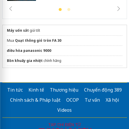
Máy uốn sắt
giá tốt
Mua
Quạt thông gió tròn FA 30
điều hòa panasonic 9000
Bồn khuấy gia nhiệt
chính hãng
Công ty TNHH Thời Vận
https://alphapack.vn/
Tin tức
Kinh tế
Thương hiệu
Chuyển động 389
bột đá CaCO3
Chính sách & Pháp luật
OCOP
Tư vấn
Xã hội
dán phim cách nhiệt ô tô
Videos
Thông tin về
robot hàn tự động
Sửa máy rửa bát bosch