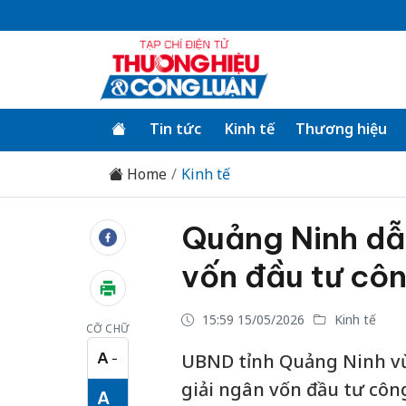
Tin tức
Kinh tế
Thương hiệu
Home
Kinh tế
Quảng Ninh dẫ
vốn đầu tư cô
15:59 15/05/2026
Kinh tế
CỠ CHỮ
A
UBND tỉnh Quảng Ninh vừa
−
Cỡ chữ nhỏ
giải ngân vốn đầu tư côn
A