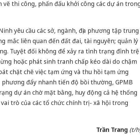
ản vẽ thi công, phấn đấu khởi công các dự án tron
inh yêu cầu các sở, ngành, địa phương tập trung
g mắc liên quan đến đất đai, tài nguyên; quản lý
ựng. Tuyệt đối không để xảy ra tình trạng đình trệ
hừng hoặc phát sinh tranh chấp kéo dài do chậm
soát chặt chẽ việc tạm ứng và thu hồi tạm ứng
ịa phương đẩy nhanh tiến độ bồi thường, GPMB
 trạng dự án chờ mặt bằng, huy động cả hệ thống
vai trò của các tổ chức chính trị - xã hội trong
Trần Trang
(t/h
Cà Mau:
công kh