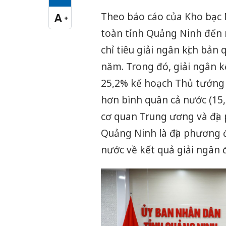
Cỡ chữ vừa
Theo báo cáo của Kho bạc N
A
+
Cỡ chữ lớn
toàn tỉnh Quảng Ninh đến n
chỉ tiêu giải ngân kịch bản
năm. Trong đó, giải ngân k
25,2% kế hoạch Thủ tướng 
hơn bình quân cả nước (15
cơ quan Trung ương và địa 
Quảng Ninh là địa phương đ
nước về kết quả giải ngân