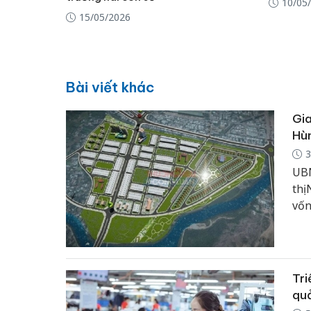
10/05
15/05/2026
Bài viết khác
Gia
Hù
3
UBN
thị
vốn
liề
Tri
qu