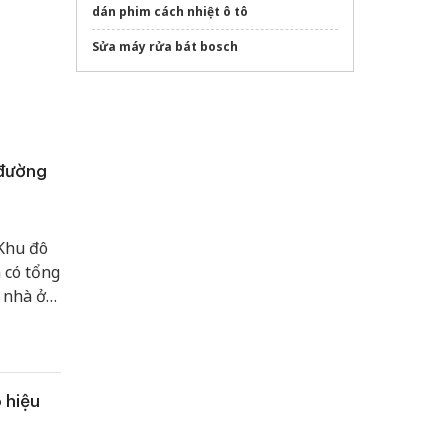
dán phim cách nhiệt ô tô
Sửa máy rửa bát bosch
 đường
 Khu đô
 có tổng
 nhà ở
 hiệu