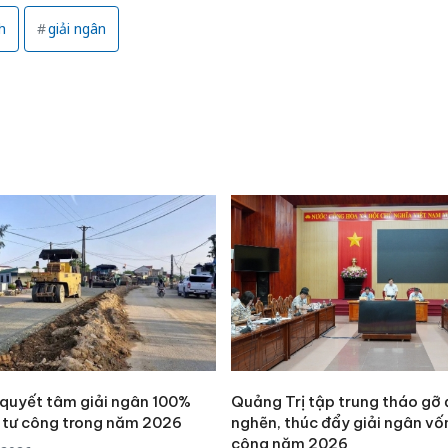
sản phẩ
h
giải ngân
bảo vệ 
kinh do
Công an
tìm bị h
án sản 
bán yến
Thanh H
hại tron
bán bìn
Moyuum
 quyết tâm giải ngân 100%
Quảng Trị tập trung tháo gỡ
 tư công trong năm 2026
nghẽn, thúc đẩy giải ngân vố
công năm 2026