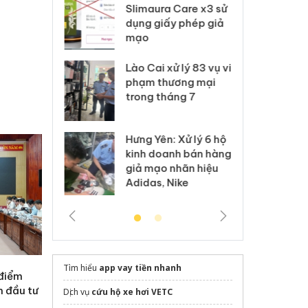
m nhập lậu,
Slimaura Care x3 sử
sả
môi trường
dụng giấy phép giả
bả
anh
mạo
ki
 Thanh Hóa
Lào Cai xử lý 83 vụ vi
Cô
ại trong vụ
phạm thương mại
tìm
xuất, buôn
trong tháng 7
án
 sào giả
bá
Hưng Yên: Xử lý 6 hộ
óa: Tìm bị
Th
kinh doanh bán hàng
g vụ án buôn
hạ
giả mạo nhãn hiệu
h sữa
bá
Adidas, Nike
 giả
Mo
Tìm hiểu
app vay tiền nhanh
 điểm
n đầu tư
Dịch vụ
cứu hộ xe hơi VETC