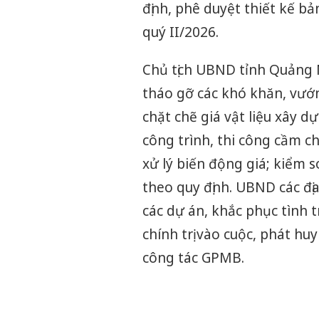
định, phê duyệt thiết kế b
quý II/2026.
Chủ tịch UBND tỉnh Quảng N
tháo gỡ các khó khăn, vướn
chặt chẽ giá vật liệu xây d
công trình, thi công cầm c
xử lý biến động giá; kiểm 
theo quy định. UBND các đ
các dự án, khắc phục tình
chính trị vào cuộc, phát huy 
công tác GPMB.