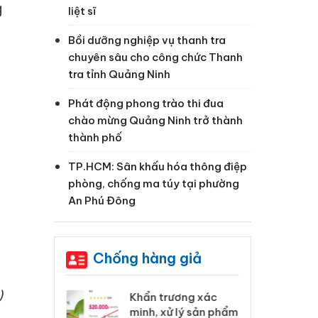
g
liệt sĩ
Bồi dưỡng nghiệp vụ thanh tra
chuyên sâu cho công chức Thanh
tra tỉnh Quảng Ninh
Phát động phong trào thi đua
chào mừng Quảng Ninh trở thành
thành phố
TP.HCM: Sân khấu hóa thông điệp
phòng, chống ma túy tại phường
An Phú Đông
Chống hàng giả
)
 Tiêu hủy
Khẩn trương xác
Cà
ai hàng ngàn
minh, xử lý sản phẩm
cô