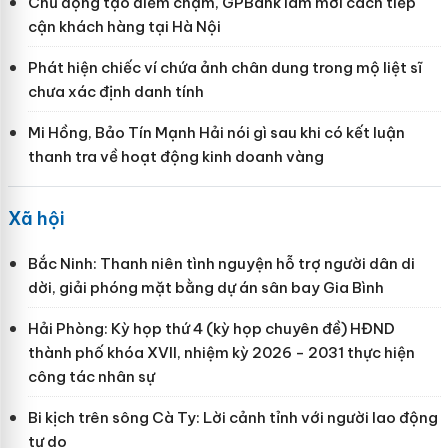
Chủ động tạo điểm chạm, GPBank làm mới cách tiếp
cận khách hàng tại Hà Nội
Phát hiện chiếc ví chứa ảnh chân dung trong mộ liệt sĩ
chưa xác định danh tính
Mi Hồng, Bảo Tín Mạnh Hải nói gì sau khi có kết luận
thanh tra về hoạt động kinh doanh vàng
Xã hội
Bắc Ninh: Thanh niên tình nguyện hỗ trợ người dân di
dời, giải phóng mặt bằng dự án sân bay Gia Bình
Hải Phòng: Kỳ họp thứ 4 (kỳ họp chuyên đề) HĐND
thành phố khóa XVII, nhiệm kỳ 2026 - 2031 thực hiện
công tác nhân sự
Bi kịch trên sông Cà Ty: Lời cảnh tỉnh với người lao động
tự do