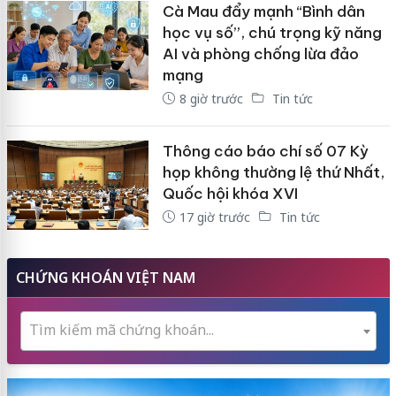
Cà Mau đẩy mạnh “Bình dân
học vụ số”, chú trọng kỹ năng
AI và phòng chống lừa đảo
mạng
8 giờ trước
Tin tức
Thông cáo báo chí số 07 Kỳ
họp không thường lệ thứ Nhất,
Quốc hội khóa XVI
17 giờ trước
Tin tức
CHỨNG KHOÁN VIỆT NAM
Tìm kiếm mã chứng khoán...