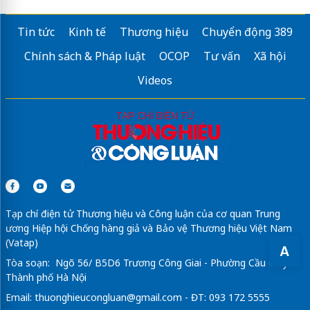
Tin tức
Kinh tế
Thương hiệu
Chuyển động 389
Chính sách & Pháp luật
OCOP
Tư vấn
Xã hội
Videos
Tạp chí điện tử Thương hiệu và Công luận của cơ quan Trung
ương Hiệp hội Chống hàng giả và Bảo vệ Thương hiệu Việt Nam
(Vatap)
A
Tòa soạn: Ngõ 56/ B5D6 Trương Công Giai - Phường Cầu Giấy -
Thành phố Hà Nội
Email:
thuonghieucongluan@gmail.com
- ĐT: 093 172 5555