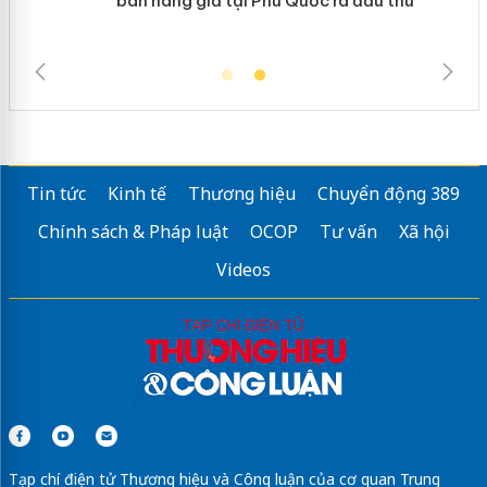
bán hàng giả tại Phú Quốc ra đầu thú
ản
Tin tức
Kinh tế
Thương hiệu
Chuyển động 389
Chính sách & Pháp luật
OCOP
Tư vấn
Xã hội
Videos