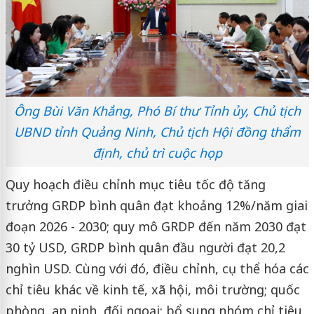
Ông Bùi Văn Khắng, Phó Bí thư Tỉnh ủy, Chủ tịch
UBND tỉnh Quảng Ninh, Chủ tịch Hội đồng thẩm
định, chủ trì cuộc họp
Quy hoạch điều chỉnh mục tiêu tốc độ tăng
trưởng GRDP bình quân đạt khoảng 12%/năm giai
đoạn 2026 - 2030; quy mô GRDP đến năm 2030 đạt
30 tỷ USD, GRDP bình quân đầu người đạt 20,2
nghìn USD. Cùng với đó, điều chỉnh, cụ thể hóa các
chỉ tiêu khác về kinh tế, xã hội, môi trường; quốc
phòng, an ninh, đối ngoại; bổ sung nhóm chỉ tiêu