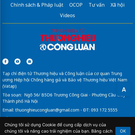
Chính sách & Pháp luật
OCOP
Tư vấn
Xã hội
Videos
Tạp chí điện tử Thương hiệu và Công luận của cơ quan Trung
ương Hiệp hội Chống hàng giả và Bảo vệ Thương hiệu Việt Nam
(Vatap)
A
Tòa soạn: Ngõ 56/ B5D6 Trương Công Giai - Phường Cầu Giấy -
Thành phố Hà Nội
Email:
thuonghieucongluan@gmail.com
- ĐT: 093 172 5555
Tổng Biên Tập: Vũ Đức Thuận
Chúng tôi sử dụng Cookie để cung cấp dịch vụ của
Giấy phép hoạt động báo chí điện tử số 64/GP-BTTTT do Bộ
chúng tôi và nâng cao trải nghiệm của bạn. Bằng cách
OK
Thông tin và Truyền thông cấp ngày 21/2/2020.