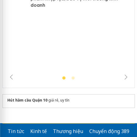
hàng giả mạo nhãn hiệu Adidas, Nike
Cà Mau: Tiêu hủy công khai hàng
ngàn sản phẩm nhập lậu, bảo vệ môi
trường kinh doanh
Hút hầm cầu Quận 10
giá rẻ, uy tín
Tin tức
Kinh tế
Thương hiệu
Chuyển động 389