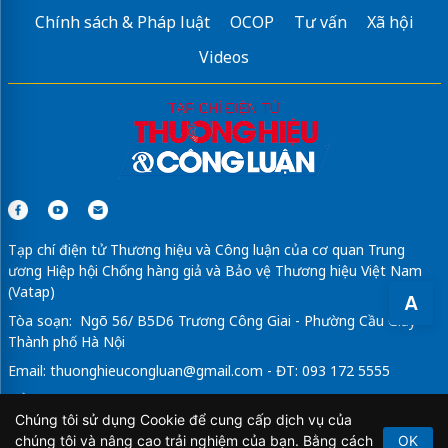
Chính sách & Pháp luật
OCOP
Tư vấn
Xã hội
Videos
Tạp chí điện tử Thương hiệu và Công luận của cơ quan Trung
ương Hiệp hội Chống hàng giả và Bảo vệ Thương hiệu Việt Nam
(Vatap)
A
Tòa soạn: Ngõ 56/ B5D6 Trương Công Giai - Phường Cầu Giấy -
Thành phố Hà Nội
Email:
thuonghieucongluan@gmail.com
- ĐT: 093 172 5555
Tổng Biên Tập: Vũ Đức Thuận
Chúng tôi sử dụng Cookie để cung cấp dịch vụ của
Giấy phép hoạt động báo chí điện tử số 64/GP-BTTTT do Bộ
chúng tôi và nâng cao trải nghiệm của bạn. Bằng cách
OK