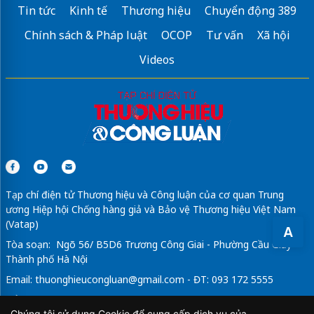
Tin tức
Kinh tế
Thương hiệu
Chuyển động 389
Chính sách & Pháp luật
OCOP
Tư vấn
Xã hội
Videos
Tạp chí điện tử Thương hiệu và Công luận của cơ quan Trung
ương Hiệp hội Chống hàng giả và Bảo vệ Thương hiệu Việt Nam
(Vatap)
A
Tòa soạn: Ngõ 56/ B5D6 Trương Công Giai - Phường Cầu Giấy -
Thành phố Hà Nội
Email:
thuonghieucongluan@gmail.com
- ĐT: 093 172 5555
Tổng Biên Tập: Vũ Đức Thuận
Chúng tôi sử dụng Cookie để cung cấp dịch vụ của